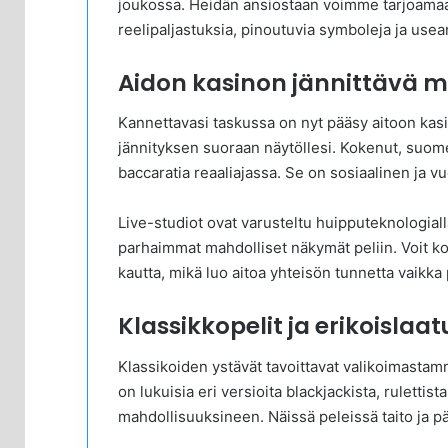
joukossa. Heidän ansiostaan voimme tarjoama
reelipaljastuksia, pinoutuvia symboleja ja use
Aidon kasinon jännittävä 
Kannettavasi taskussa on nyt pääsy aitoon ka
jännityksen suoraan näytöllesi. Kokenut, suome
baccaratia reaaliajassa. Se on sosiaalinen ja 
Live-studiot ovat varusteltu huipputeknologial
parhaimmat mahdolliset näkymät peliin. Voit k
kautta, mikä luo aitoa yhteisön tunnetta vaikka
Klassikkopelit ja erikoislaatu
Klassikoiden ystävät tavoittavat valikoimastamm
on lukuisia eri versioita blackjackista, rulettis
mahdollisuuksineen. Näissä peleissä taito ja p