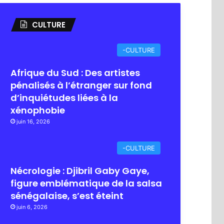
CULTURE
-CULTURE
Afrique du Sud : Des artistes
pénalisés à l’étranger sur fond
d’inquiétudes liées à la
xénophobie
juin 16, 2026
-CULTURE
Nécrologie : Djibril Gaby Gaye,
figure emblématique de la salsa
sénégalaise, s’est éteint
juin 6, 2026