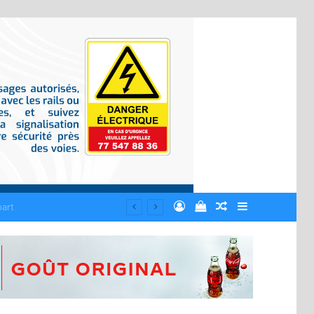
Connexion
Voir votre panier
Article Aléatoire
Sidebar (barr
M€