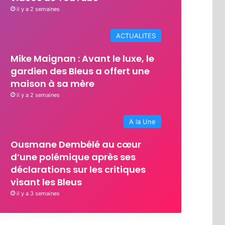
il y a 2 semaines
ACTUALITES
Mike Maignan : Avant le luxe, le
gardien des Bleus a offert une
maison à sa mère
il y a 2 semaines
A la Une
Ousmane Dembélé au cœur
d’une polémique après ses
déclarations sur les critiques
visant les Bleus
il y a 3 semaines