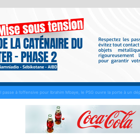
 Madrid tout proche de boucler le transfert de Yan Diomandé pour 140 