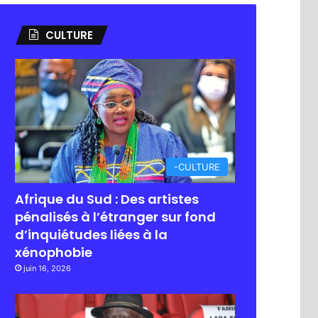
CULTURE
-CULTURE
Afrique du Sud : Des artistes
pénalisés à l’étranger sur fond
d’inquiétudes liées à la
xénophobie
juin 16, 2026