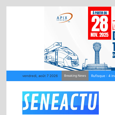
vendredi, août 7 2026
Breaking News
La LONASE déme