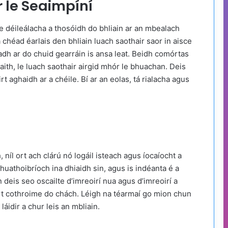
 le Seaimpíní
e déileálacha a thosóidh do bhliain ar an mbealach
chéad éarlais den bhliain luach saothair saor in aisce
radh ar do chuid gearráin is ansa leat. Beidh comórtas
maith, le luach saothair airgid mhór le bhuachan. Deis
t aghaidh ar a chéile. Bí ar an eolas, tá rialacha agus
níl ort ach clárú nó logáil isteach agus íocaíocht a
huathoibríoch ina dhiaidh sin, agus is indéanta é a
 deis seo oscailte d’imreoirí nua agus d’imreoirí a
irt cothroime do chách. Léigh na téarmaí go mion chun
áidir a chur leis an mbliain.