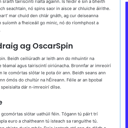
aith tairiscintí rialta againn. Is féidir é sin a bheith
ch seachtain, nó spins saor in aisce ar chluiche áirithe.
eart’ mar chuid den chlár gnáth, ag cur deiseanna
an suíomh a fheiceáil go minic, nó do ríomhphost a
.
ádraig ag OscarSpin
n. Beidh ceiliúradh ar leith ann do mhuintir na
e téamaí agus tairiscintí oiriúnacha. Bronnfar ar imreoirí
n le comórtas slótar le pota óir ann. Beidh seans ann
ann ómós do chultúr na hÉireann. Féile ar an bpobal
speisialta dár n-imreoirí dílse.
e
comórtas slótar uathúil féin. Tógann tú páirt trí
cúpla euro a chaitheann tú isteach sa ranguithe tú.