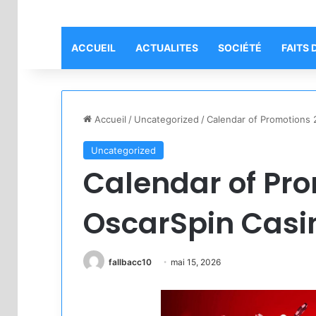
ACCUEIL
ACTUALITES
SOCIÉTÉ
FAITS 
Accueil
/
Uncategorized
/
Calendar of Promotions 2
Uncategorized
Calendar of Pro
OscarSpin Casin
fallbacc10
mai 15, 2026