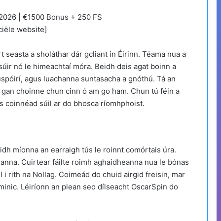
t seasta a sholáthar dár gcliant in Éirinn. Téama nua a
súir nó le himeachtaí móra. Beidh deis agat boinn a
 cuspóirí, agus luachanna suntasacha a gnóthú. Tá an
intí gan choinne chun cinn ó am go ham. Chun tú féin a
us coinnéad súil ar do bhosca ríomhphoist.
?
idh míonna an earraigh tús le roinnt comórtais úra.
anna. Cuirtear fáilte roimh aghaidheanna nua le bónas
l i rith na Nollag. Coimeád do chuid airgid freisin, mar
go minic. Léiríonn an plean seo dílseacht OscarSpin do