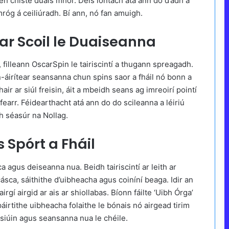
en chiste duais mhór. Deis iontach atá ann do d’ádh a
mróg á ceiliúradh. Bí ann, nó fan amuigh.
ar Scoil le Duaiseanna
, filleann OscarSpin le tairiscintí a thugann spreagadh.
na n-áirítear seansanna chun spins saor a fháil nó bonn a
ir ar siúl freisin, áit a mbeidh seans ag imreoirí pointí
 fearr. Féidearthacht atá ann do do scileanna a léiriú
h séasúr na Nollag.
 Spórt a Fháil
 agus deiseanna nua. Beidh tairiscintí ar leith ar
ásca, sáithithe d’uibheacha agus coiníní beaga. Idir an
irgí airgid ar ais ar shiollabas. Bíonn fáilte ‘Uibh Órga’
irtithe uibheacha folaithe le bónais nó airgead tirim
disiúin agus seansanna nua le chéile.