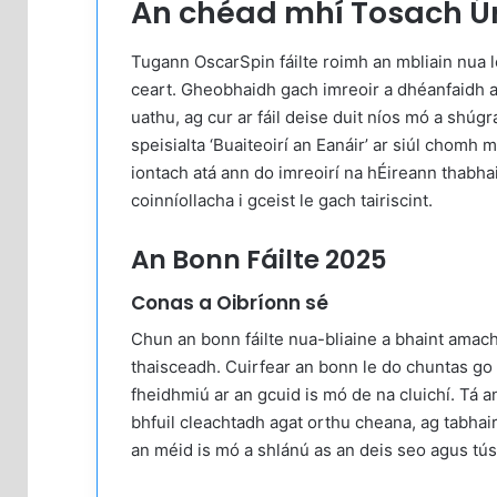
An chéad mhí Tosach Úr
Tugann OscarSpin fáilte roimh an mbliain nua l
ceart. Gheobhaidh gach imreoir a dhéanfaidh a 
uathu, ag cur ar fáil deise duit níos mó a shúg
speisialta ‘Buaiteoirí an Eanáir’ ar siúl chomh 
iontach atá ann do imreoirí na hÉireann thabhair
coinníollacha i gceist le gach tairiscint.
An Bonn Fáilte 2025
Conas a Oibríonn sé
Chun an bonn fáilte nua-bliaine a bhaint amach, 
thaisceadh. Cuirfear an bonn le do chuntas go 
fheidhmiú ar an gcuid is mó de na cluichí. Tá an
bhfuil cleachtadh agat orthu cheana, ag tabha
an méid is mó a shlánú as an deis seo agus tús l