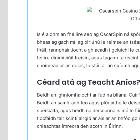
Is é aidhm an fhéilire seo ag OscarSpin ná spór
bheas ag gach mí, ag oiriúnú le réimse an tséa
fháil, rannpháirtíocht a ghlacadh i gcluichí le
féilire dinimiciúil freisin, agus tagann tairisc
choimeád ar an eolas, liostáil ar an suíomh ag
Céard atá ag Teacht Aníos
Beidh an-ghníomhaíocht ar fud na bliana. Cuirf
Beidh an samhradh teo agus plódaithe le deise
speisialta, agus beidh na deiseanna is mó le fái
tiocfaidh tairiscintí airgid ar ais ar an bhfód 
chleachtas imreora den scoth in Éirinn.