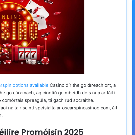
rspin options available
Casino dírithe go díreach ort, a
ithe go cúramach, ag cinntiú go mbeidh deis nua ar fáil i
o comórtais spreagúla, tá gach rud socraithe.
aoi na tairiscintí speisialta ar oscarspincasinoo.com, áit
n.
ilire Promóisin 2025