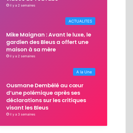
il y a 2 semaines
ACTUALITES
Mike Maignan : Avant le luxe, le
gardien des Bleus a offert une
maison à sa mère
il y a 2 semaines
A la Une
Ousmane Dembélé au cœur
d’une polémique après ses
déclarations sur les critiques
visant les Bleus
il y a 3 semaines