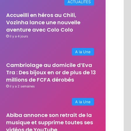
ACTUALITES
Accueilli en héros au Chili,
Vozinha lance une nouvelle
aventure avec Colo Colo
il y a 4 jours
A la Une
Cambriolage au domicile d’Eva
Tra : Des bijoux en or de plus de 13
millions de FCFA dérobés
il y a 2 semaines
A la Une
Abiba annonce son retrait de la
musique et supprime toutes ses
vidéos de YouTube