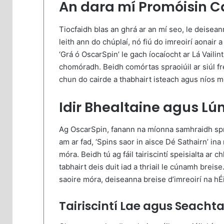
An dara mí Promóisin Ca
Tiocfaidh blas an ghrá ar an mí seo, le deisean
leith ann do chúplaí, nó fiú do imreoirí aonair 
‘Grá ó OscarSpin’ le gach íocaíocht ar Lá Vailint
chomóradh. Beidh comórtas spraoiúil ar siúl fre
chun do cairde a thabhairt isteach agus níos m
Idir Bhealtaine agus L
Ag OscarSpin, fanann na míonna samhraidh spridi
am ar fad, ‘Spins saor in aisce Dé Sathairn’ in
móra. Beidh tú ag fáil tairiscintí speisialta ar
tabhairt deis duit iad a thriail le cúnamh breise
saoire móra, deiseanna breise d’imreoirí na hÉi
Tairiscintí Lae agus Seacht