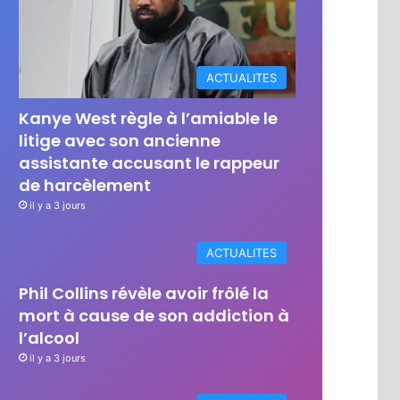
ACTUALITES
Kanye West règle à l’amiable le
litige avec son ancienne
assistante accusant le rappeur
de harcèlement
il y a 3 jours
ACTUALITES
Phil Collins révèle avoir frôlé la
mort à cause de son addiction à
l’alcool
il y a 3 jours