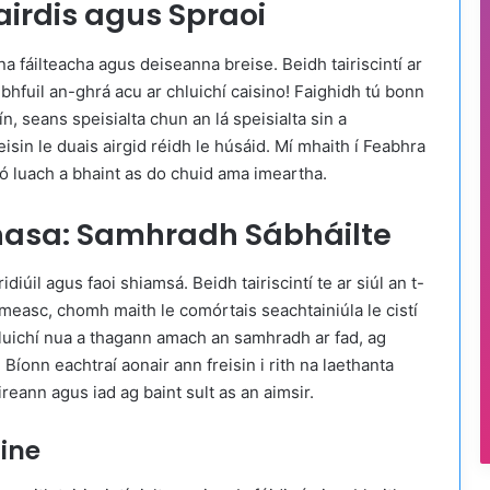
irdis agus Spraoi
na fáilteacha agus deiseanna breise. Beidh tairiscintí ar
a bhfuil an-ghrá acu ar chluichí caisino! Faighidh tú bonn
ín, seans speisialta chun an lá speisialta sin a
isin le duais airgid réidh le húsáid. Mí mhaith í Feabhra
ó luach a bhaint as do chuid ama imeartha.
únasa: Samhradh Sábháilte
úil agus faoi shiamsá. Beidh tairiscintí te ar siúl an t-
a measc, chomh maith le comórtais seachtainiúla le cistí
 chluichí nua a thagann amach an samhradh ar fad, ag
. Bíonn eachtraí aonair ann freisin i rith na laethanta
reann agus iad ag baint sult as an aimsir.
aine