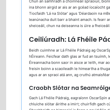
Chun an samhradh a choinneáil spraoiúil, bíonn sr
ina bhonn airgid ar ais ar an gcéad íocaíocht ga
Tiocfaidh ‘Lá na Slótar’ agus ‘Déardaoin na mB
leanúnacha duit barr a bhaint amach. Is fearr 
sheiceáil, chun na deiseanna is úire a fheiceáil
Ceiliúradh: Lá Fhéile P
Beidh cuimhne ar Lá Fhéile Pádraig ag OscarSpi
hÉireann. Feicfear dath glas ar fud an tsuímh, l
Éireannacha bonn saor in aisce ar leith, mar ao
freisin boinn a scaoileadh le himeartha a thug
agus ar an spraoi atá ann, ag cruthú atmaisféar 
Craobh Slótar na Seamróig
Gach Lá Fhéile Pádraig, eagraíonn OscarSpin a g
chluiche slótar áirithe a imirt; chuirfidh gach 