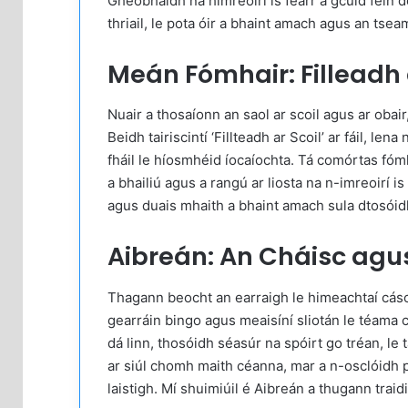
Gheobhaidh na himreoirí is fearr a gcuid féin d
thriail, le pota óir a bhaint amach agus an tsea
Meán Fómhair: Filleadh 
Nuair a thosaíonn an saol ar scoil agus ar obair
Beidh tairiscintí ‘Fillteadh ar Scoil’ ar fáil, le
fháil le híosmhéid íocaíochta. Tá comórtas fómha
a bhailiú agus a rangú ar liosta na n-imreoirí is
agus duais mhaith a bhaint amach sula dtosóid
Aibreán: An Cháisc agus
Thagann beocht an earraigh le himeachtaí cásca
gearráin bingo agus meaisíní sliotán le téama c
dá linn, thosóidh séasúr na spóirt go tréan, le ta
ar siúl chomh maith céanna, mar a n-osclóidh pá
laistigh. Mí shuimiúil é Aibreán a thugann trai