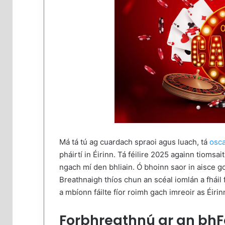
Má tá tú ag cuardach spraoi agus luach, tá
osca
pháirtí in Éirinn. Tá féilire 2025 againn tiomsa
ngach mí den bhliain. Ó bhoinn saor in aisce g
Breathnaigh thíos chun an scéal iomlán a fháil f
a mbíonn fáilte fíor roimh gach imreoir as Éirin
Forbhreathnú ar an bhFé