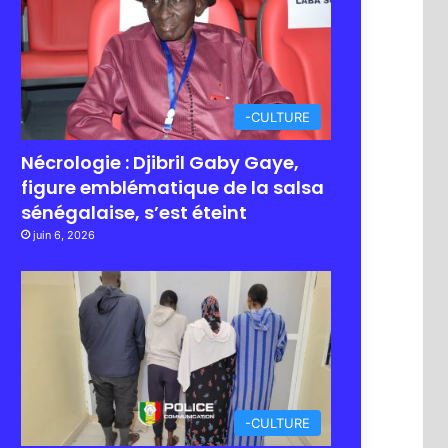
-CULTURE
Nécrologie : Djibril Gaby Gaye,
figure emblématique de la salsa
sénégalaise, s’est éteint
juin 6, 2026
-CULTURE