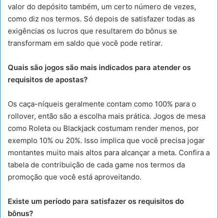
valor do depósito também, um certo número de vezes,
como diz nos termos. Só depois de satisfazer todas as
exigências os lucros que resultarem do bônus se
transformam em saldo que você pode retirar.
Quais são jogos são mais indicados para atender os
requisitos de apostas?
Os caça-níqueis geralmente contam como 100% para o
rollover, então são a escolha mais prática. Jogos de mesa
como Roleta ou Blackjack costumam render menos, por
exemplo 10% ou 20%. Isso implica que você precisa jogar
montantes muito mais altos para alcançar a meta. Confira a
tabela de contribuição de cada game nos termos da
promoção que você está aproveitando.
Existe um período para satisfazer os requisitos do
bônus?