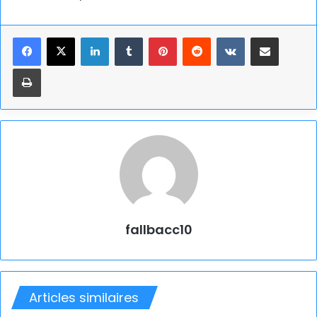
Linkedin
Tumblr
Pinterest
Reddit
VKontakte
Partager par email
Imprimer
fallbacc10
Articles similaires