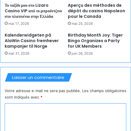
Το ταξίδι μου στο Lizaro
Aperçu des méthodes de
Casino VIP από το μπρούντζινο
dépôt du casino Napoleon
στο πλατινένιο στην Ελλάδα
pour le Canada
mai 17, 2026
mai 25, 2026
Kalenderwidgeten på
Birthday Month Joy: Tiger
AlaWin Casino fremhever
Bingo Organizes a Party
kampanjer til Norge
for UK Members
mai 31, 2026
juin 26, 2026
Laisser un commentaire
Votre adresse e-mail ne sera pas publiée.
Les champs obligatoires
sont indiqués avec
*
C
o
m