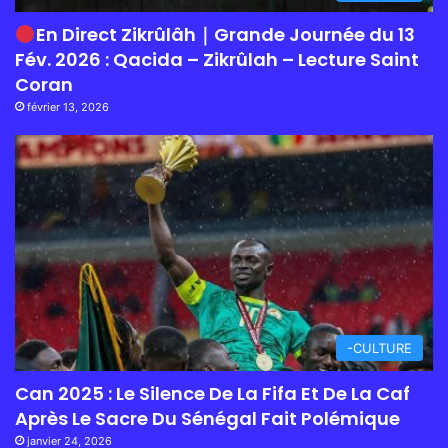
En Direct Zikrûlâh｜Grande Journée du 13
Fév. 2026 : Qacida – Zikrûlah – Lecture Saint
Coran
février 13, 2026
-CULTURE
Can 2025 : Le Silence De La Fifa Et De La Caf
Après Le Sacre Du Sénégal Fait Polémique
janvier 24, 2026