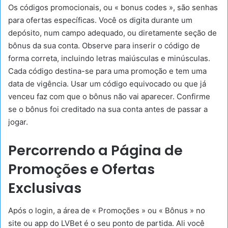
Os códigos promocionais, ou « bonus codes », são senhas
para ofertas específicas. Você os digita durante um
depósito, num campo adequado, ou diretamente seção de
bônus da sua conta. Observe para inserir o código de
forma correta, incluindo letras maiúsculas e minúsculas.
Cada código destina-se para uma promoção e tem uma
data de vigência. Usar um código equivocado ou que já
venceu faz com que o bônus não vai aparecer. Confirme
se o bônus foi creditado na sua conta antes de passar a
jogar.
Percorrendo a Página de
Promoções e Ofertas
Exclusivas
Após o login, a área de « Promoções » ou « Bônus » no
site ou app do LVBet é o seu ponto de partida. Ali você