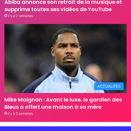
Abiba annonce son retrait de la musique et
supprime toutes ses vidéos de YouTube
il y a 2 semaines
ACTUALITES
Mike Maignan : Avant le luxe, le gardien des
Bleus a offert une maison à sa mère
il y a 3 semaines