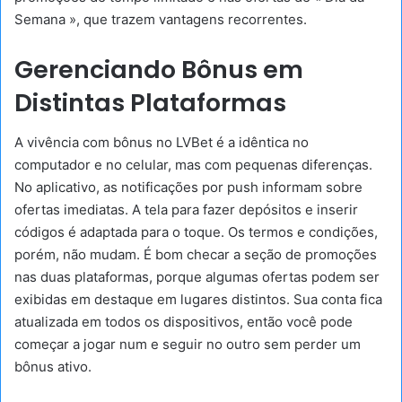
Semana », que trazem vantagens recorrentes.
Gerenciando Bônus em
Distintas Plataformas
A vivência com bônus no LVBet é a idêntica no
computador e no celular, mas com pequenas diferenças.
No aplicativo, as notificações por push informam sobre
ofertas imediatas. A tela para fazer depósitos e inserir
códigos é adaptada para o toque. Os termos e condições,
porém, não mudam. É bom checar a seção de promoções
nas duas plataformas, porque algumas ofertas podem ser
exibidas em destaque em lugares distintos. Sua conta fica
atualizada em todos os dispositivos, então você pode
começar a jogar num e seguir no outro sem perder um
bônus ativo.