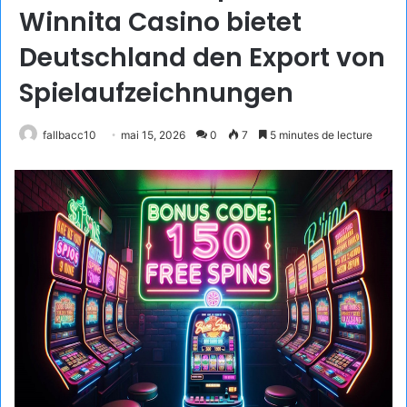
Winnita Casino bietet
Deutschland den Export von
Spielaufzeichnungen
fallbacc10
mai 15, 2026
0
7
5 minutes de lecture