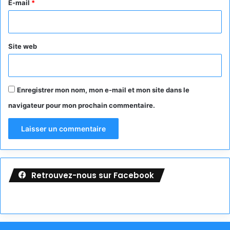
e
E-mail
*
*
Site web
Enregistrer mon nom, mon e-mail et mon site dans le
navigateur pour mon prochain commentaire.
Retrouvez-nous sur Facebook