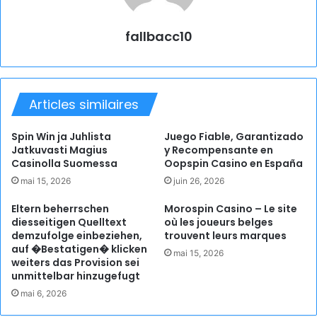
fallbacc10
Articles similaires
Spin Win ja Juhlista
Juego Fiable, Garantizado
Jatkuvasti Magius
y Recompensante en
Casinolla Suomessa
Oopspin Casino en España
mai 15, 2026
juin 26, 2026
Eltern beherrschen
Morospin Casino – Le site
diesseitigen Quelltext
où les joueurs belges
demzufolge einbeziehen,
trouvent leurs marques
auf �Bestatigen� klicken
mai 15, 2026
weiters das Provision sei
unmittelbar hinzugefugt
mai 6, 2026