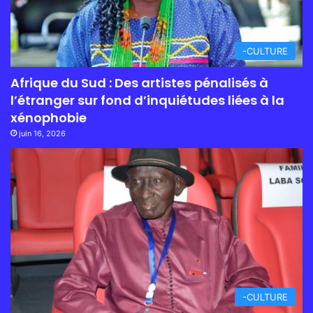
-CULTURE
Afrique du Sud : Des artistes pénalisés à
l’étranger sur fond d’inquiétudes liées à la
xénophobie
juin 16, 2026
-CULTURE