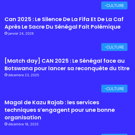
-CULTURE
Can 2025 : Le Silence De La Fifa Et De La Caf
Après Le Sacre Du Sénégal Fait Polémique
janvier 24, 2026
-CULTURE
[Match day] CAN 2025 : Le Sénégal face au
Botswana pour lancer sa reconquête du titre
décembre 23, 2025
-CULTURE
Magal de Kazu Rajab : les services
techniques s’engagent pour une bonne
organisation
décembre 18, 2025