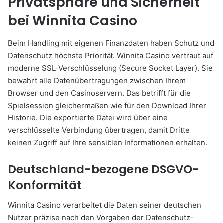
Privatsphäre und Sicherheit
bei Winnita Casino
Beim Handling mit eigenen Finanzdaten haben Schutz und
Datenschutz höchste Priorität. Winnita Casino vertraut auf
moderne SSL-Verschlüsselung (Secure Socket Layer). Sie
bewahrt alle Datenübertragungen zwischen Ihrem
Browser und den Casinoservern. Das betrifft für die
Spielsession gleichermaßen wie für den Download Ihrer
Historie. Die exportierte Datei wird über eine
verschlüsselte Verbindung übertragen, damit Dritte
keinen Zugriff auf Ihre sensiblen Informationen erhalten.
Deutschland-bezogene DSGVO-
Konformität
Winnita Casino verarbeitet die Daten seiner deutschen
Nutzer präzise nach den Vorgaben der Datenschutz-