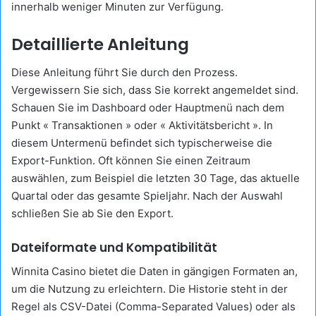
innerhalb weniger Minuten zur Verfügung.
Detaillierte Anleitung
Diese Anleitung führt Sie durch den Prozess.
Vergewissern Sie sich, dass Sie korrekt angemeldet sind.
Schauen Sie im Dashboard oder Hauptmenü nach dem
Punkt « Transaktionen » oder « Aktivitätsbericht ». In
diesem Untermenü befindet sich typischerweise die
Export-Funktion. Oft können Sie einen Zeitraum
auswählen, zum Beispiel die letzten 30 Tage, das aktuelle
Quartal oder das gesamte Spieljahr. Nach der Auswahl
schließen Sie ab Sie den Export.
Dateiformate und Kompatibilität
Winnita Casino bietet die Daten in gängigen Formaten an,
um die Nutzung zu erleichtern. Die Historie steht in der
Regel als CSV-Datei (Comma-Separated Values) oder als