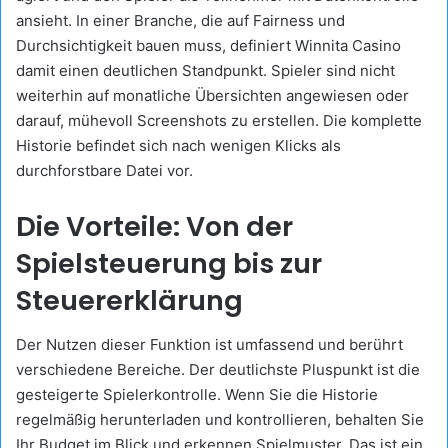
ansieht. In einer Branche, die auf Fairness und
Durchsichtigkeit bauen muss, definiert Winnita Casino
damit einen deutlichen Standpunkt. Spieler sind nicht
weiterhin auf monatliche Übersichten angewiesen oder
darauf, mühevoll Screenshots zu erstellen. Die komplette
Historie befindet sich nach wenigen Klicks als
durchforstbare Datei vor.
Die Vorteile: Von der
Spielsteuerung bis zur
Steuererklärung
Der Nutzen dieser Funktion ist umfassend und berührt
verschiedene Bereiche. Der deutlichste Pluspunkt ist die
gesteigerte Spielerkontrolle. Wenn Sie die Historie
regelmäßig herunterladen und kontrollieren, behalten Sie
Ihr Budget im Blick und erkennen Spielmuster. Das ist ein