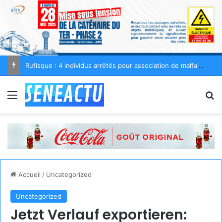
Rufisque : 4 individus arrêtés pour association de malfaiteurs et tentative de trafic de faux billets
Menu
R
Accueil
/
Uncategorized
Uncategorized
Jetzt Verlauf exportieren: