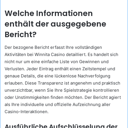
Welche Informationen
enthält der ausgegebene
Bericht?
Der bezogene Bericht erfasst Ihre vollständigen
Aktivitäten bei Winnita Casino detailliert. Es handelt sich
nicht nur um eine einfache Liste von Gewinnen und
Verlusten. Jeder Eintrag enthält einen Zeitstempel und
genaue Details, die eine lückenlose Nachverfolgung
erlauben. Diese Transparenz ist angenehm und praktisch
unverzichtbar, wenn Sie Ihre Spielstrategie kontrollieren
oder Unstimmigkeiten finden möchten. Der Bericht agiert
als Ihre individuelle und offizielle Aufzeichnung aller
Casino-Interaktionen.
Ausführliche Aufschlüsselung der