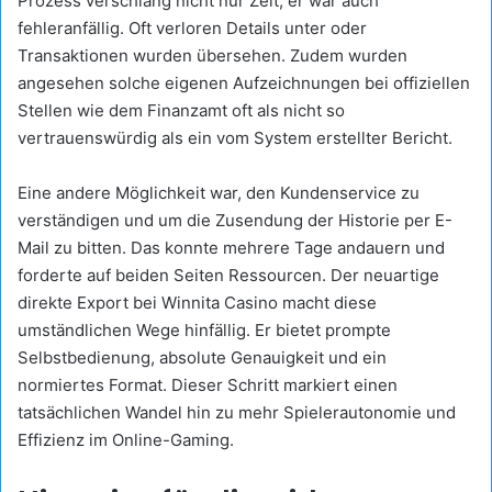
Prozess verschlang nicht nur Zeit, er war auch
fehleranfällig. Oft verloren Details unter oder
Transaktionen wurden übersehen. Zudem wurden
angesehen solche eigenen Aufzeichnungen bei offiziellen
Stellen wie dem Finanzamt oft als nicht so
vertrauenswürdig als ein vom System erstellter Bericht.
Eine andere Möglichkeit war, den Kundenservice zu
verständigen und um die Zusendung der Historie per E-
Mail zu bitten. Das konnte mehrere Tage andauern und
forderte auf beiden Seiten Ressourcen. Der neuartige
direkte Export bei Winnita Casino macht diese
umständlichen Wege hinfällig. Er bietet prompte
Selbstbedienung, absolute Genauigkeit und ein
normiertes Format. Dieser Schritt markiert einen
tatsächlichen Wandel hin zu mehr Spielerautonomie und
Effizienz im Online-Gaming.