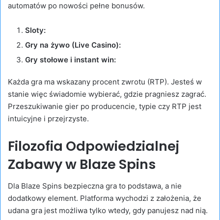
automatów po nowości pełne bonusów.
Sloty:
Gry na żywo (Live Casino):
Gry stołowe i instant win:
Każda gra ma wskazany procent zwrotu (RTP). Jesteś w
stanie więc świadomie wybierać, gdzie pragniesz zagrać.
Przeszukiwanie gier po producencie, typie czy RTP jest
intuicyjne i przejrzyste.
Filozofia Odpowiedzialnej
Zabawy w Blaze Spins
Dla Blaze Spins bezpieczna gra to podstawa, a nie
dodatkowy element. Platforma wychodzi z założenia, że
udana gra jest możliwa tylko wtedy, gdy panujesz nad nią.