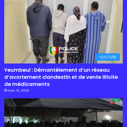
-CULTURE
Yeumbeul : Démantèlement d’un réseau
d’avortement clandestin et de vente illicite
de médicaments
mars 16, 2026