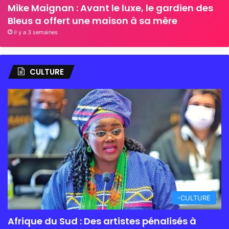
Mike Maignan : Avant le luxe, le gardien des
Bleus a offert une maison à sa mère
il y a 3 semaines
CULTURE
-CULTURE
Afrique du Sud : Des artistes pénalisés à