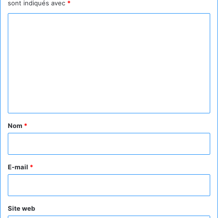
sont indiqués avec
*
C
o
m
m
e
n
t
a
Nom
*
i
r
e
E-mail
*
*
Site web