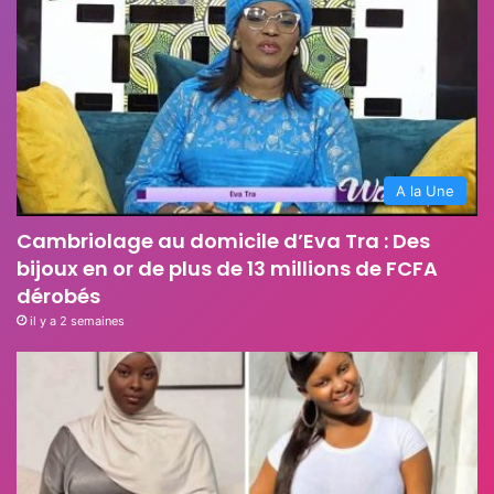
A la Une
Cambriolage au domicile d’Eva Tra : Des
bijoux en or de plus de 13 millions de FCFA
dérobés
il y a 2 semaines