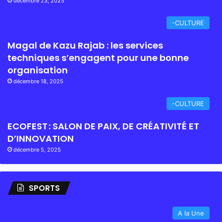
décembre 23, 2025
-CULTURE
Magal de Kazu Rajab : les services
techniques s’engagent pour une bonne
organisation
décembre 18, 2025
-CULTURE
ECOFEST : SALON DE PAIX, DE CRÉATIVITÉ ET
D’INNOVATION
décembre 5, 2025
SPORTS
A la Une