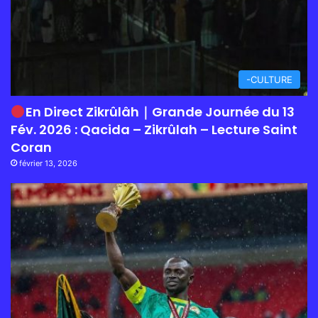
-CULTURE
En Direct Zikrûlâh｜Grande Journée du 13
Fév. 2026 : Qacida – Zikrûlah – Lecture Saint
Coran
février 13, 2026