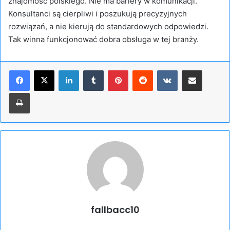
znajomość polskiego. Nie ma bariery w komunikacji.
Konsultanci są cierpliwi i poszukują precyzyjnych
rozwiązań, a nie kierują do standardowych odpowiedzi.
Tak winna funkcjonować dobra obsługa w tej branży.
Linkedin
Tumblr
Pinterest
Reddit
VKontakte
Partager par email
Imprimer
fallbacc10