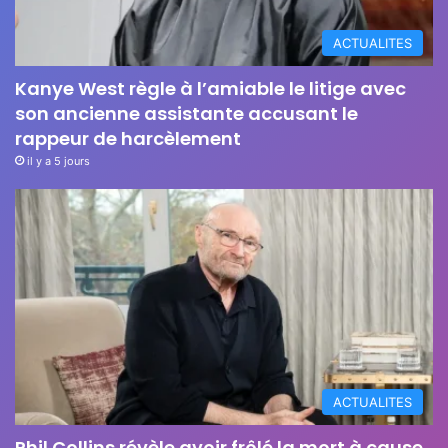
ACTUALITES
Kanye West règle à l’amiable le litige avec
son ancienne assistante accusant le
rappeur de harcèlement
il y a 5 jours
ACTUALITES
Phil Collins révèle avoir frôlé la mort à cause