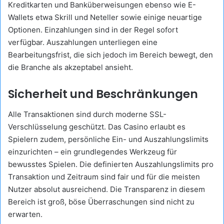
Kreditkarten und Banküberweisungen ebenso wie E-
Wallets etwa Skrill und Neteller sowie einige neuartige
Optionen. Einzahlungen sind in der Regel sofort
verfügbar. Auszahlungen unterliegen eine
Bearbeitungsfrist, die sich jedoch im Bereich bewegt, den
die Branche als akzeptabel ansieht.
Sicherheit und Beschränkungen
Alle Transaktionen sind durch moderne SSL-
Verschlüsselung geschützt. Das Casino erlaubt es
Spielern zudem, persönliche Ein- und Auszahlungslimits
einzurichten – ein grundlegendes Werkzeug für
bewusstes Spielen. Die definierten Auszahlungslimits pro
Transaktion und Zeitraum sind fair und für die meisten
Nutzer absolut ausreichend. Die Transparenz in diesem
Bereich ist groß, böse Überraschungen sind nicht zu
erwarten.