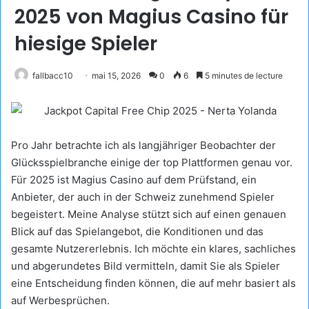
2025 von Magius Casino für
hiesige Spieler
fallbacc10
mai 15, 2026
0
6
5 minutes de lecture
Pro Jahr betrachte ich als langjähriger Beobachter der
Glücksspielbranche einige der top Plattformen genau vor.
Für 2025 ist Magius Casino auf dem Prüfstand, ein
Anbieter, der auch in der Schweiz zunehmend Spieler
begeistert. Meine Analyse stützt sich auf einen genauen
Blick auf das Spielangebot, die Konditionen und das
gesamte Nutzererlebnis. Ich möchte ein klares, sachliches
und abgerundetes Bild vermitteln, damit Sie als Spieler
eine Entscheidung finden können, die auf mehr basiert als
auf Werbesprüchen.