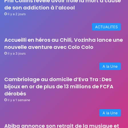
Phil Collins révèle avoir frôlé la mort à cause
de son addiction à l’alcool
il y a 2 jours
ACTUALITES
Accueilli en héros au Chili, Vozinha lance une
nouvelle aventure avec Colo Colo
il y a 3 jours
A la Une
Cambriolage au domicile d’Eva Tra : Des
bijoux en or de plus de 13 millions de FCFA
dérobés
il y a 1 semaine
A la Une
Abiba annonce son retrait de la musique et