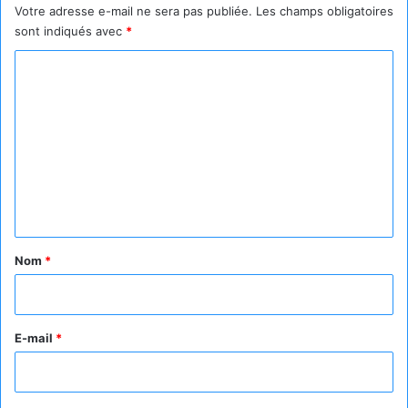
Votre adresse e-mail ne sera pas publiée.
Les champs obligatoires
sont indiqués avec
*
C
o
m
m
e
n
t
a
Nom
*
i
r
e
E-mail
*
*