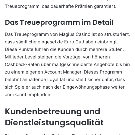
Treueprogramm, das dauerhafte Prämien garantiert.
Das Treueprogramm im Detail
Das Treueprogramm von Magius Casino ist so strukturiert,
dass sämtliche eingesetzte Euro Guthaben einbringt.
Diese Punkte führen die Kunden durch mehrere Stufen.
Mit jeder Level steigen die Vorzüge: von höheren
Cashback-Raten über maßgeschneiderte Angebote bis hin
zu einem eigenen Account Manager. Dieses Programm
belohnt anhaltende Loyalität und stellt sicher dafür, dass
sich Spieler auch nach der Eingewöhnungsphase weiter
anerkannt empfinden.
Kundenbetreuung und
Dienstleistungsqualität