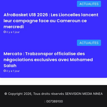
ACTUALITES
AfroBasket U18 2026 : Les Lioncelles lancent
leur campagne face au Cameroun ce
mercredi
il y a 1 jour
ACTUALITES
Mercato : Trabzonspor officialise des
négociations exclusives avec Mohamed
Salah
il y a 1 jour
© Copyright 2026, Tous droits réservés SENVISION MEDIA NINEA
: 007389100