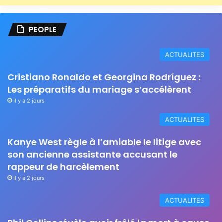
PEOPLE
ACTUALITES
Cristiano Ronaldo et Georgina Rodríguez :
Les préparatifs du mariage s’accélèrent
il y a 2 jours
ACTUALITES
Kanye West règle à l’amiable le litige avec
son ancienne assistante accusant le
rappeur de harcèlement
il y a 2 jours
ACTUALITES