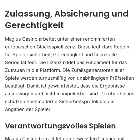
Zulassung, Absicherung und
Gerechtigkeit
Magius Casino arbeitet unter einer renommierten
europäischen Glücksspiellizenz. Diese legt klare Regeln
für Spielersicherheit, Gerechtigkeit und finanzielle
Seriosität fest. Die Lizenz bildet das Fundament für das
Zutrauen in die Plattform. Die Zufallsgeneratoren aller
Spiele werden turnusmäßig von unabhängigen Prüfstellen
bestätigt. Damit ist gewährleistet, dass die Ergebnisse
ausgewogen und nicht manipulierbar sind. Darüber hinaus
schützen hochmoderne Sicherheitsprotokolle die
Angaben der Spieler.
Verantwortungsvolles Spielen
Magius Casino betrachtet den bewussten Umgang mit