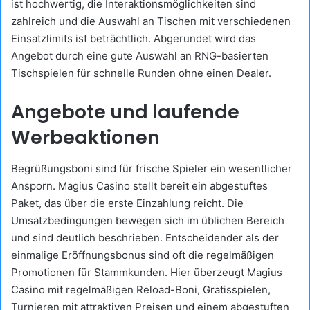
ist hochwertig, die Interaktionsmöglichkeiten sind
zahlreich und die Auswahl an Tischen mit verschiedenen
Einsatzlimits ist beträchtlich. Abgerundet wird das
Angebot durch eine gute Auswahl an RNG-basierten
Tischspielen für schnelle Runden ohne einen Dealer.
Angebote und laufende
Werbeaktionen
Begrüßungsboni sind für frische Spieler ein wesentlicher
Ansporn. Magius Casino stellt bereit ein abgestuftes
Paket, das über die erste Einzahlung reicht. Die
Umsatzbedingungen bewegen sich im üblichen Bereich
und sind deutlich beschrieben. Entscheidender als der
einmalige Eröffnungsbonus sind oft die regelmäßigen
Promotionen für Stammkunden. Hier überzeugt Magius
Casino mit regelmäßigen Reload-Boni, Gratisspielen,
Turnieren mit attraktiven Preisen und einem abgestuften