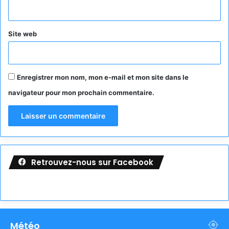
*
Site web
Enregistrer mon nom, mon e-mail et mon site dans le
navigateur pour mon prochain commentaire.
Retrouvez-nous sur Facebook
Météo