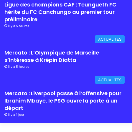
Ligue des champions CAF : Teungueth FC
hérite du FC Canchungo au premier tour
préliminaire
il y a 5 heures
ACTUALITES
Mercato : L’Olympique de Marseille
s’intéresse à Krépin Diatta
il y a 5 heures
ACTUALITES
Mercato : Liverpool passe à l’offensive pour
Ibrahim Mbaye, le PSG ouvre la porte à un
départ
il y a 1 jour