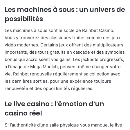
Les machines à sous : un univers de
possibilités
Les machines à sous sont le socle de Rainbet Casino.
Vous y trouverez des classiques fruités comme des jeux
vidéo modernes. Certains jeux offrent des multiplicateurs
importants, des tours gratuits en cascade et des symboles
bonus qui accroissent vos gains. Les jackpots progressifs,
à l’image de Mega Moolah, peuvent même changer votre
vie. Rainbet renouvelle régulièrement sa collection avec
les dernières sorties, pour une expérience toujours
renouvelée et des opportunités régulières.
Le live casino : l’émotion d’un
casino réel
Si l’authenticité d’une salle physique vous manque, le live