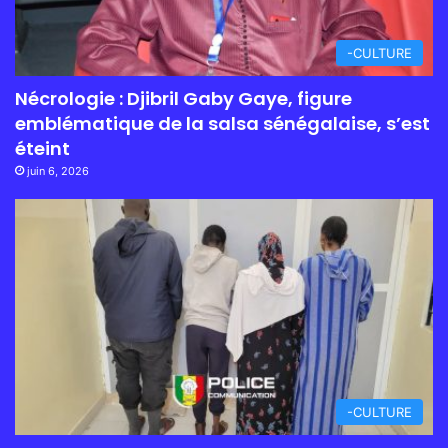
-CULTURE
Nécrologie : Djibril Gaby Gaye, figure
emblématique de la salsa sénégalaise, s’est
éteint
juin 6, 2026
-CULTURE