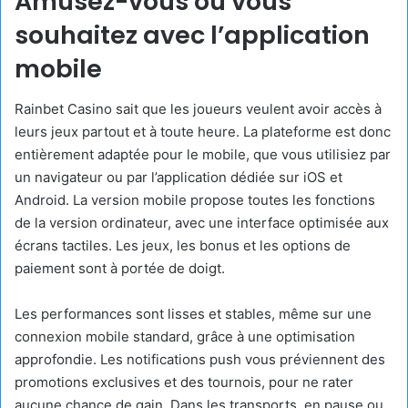
Amusez-vous où vous
souhaitez avec l’application
mobile
Rainbet Casino sait que les joueurs veulent avoir accès à
leurs jeux partout et à toute heure. La plateforme est donc
entièrement adaptée pour le mobile, que vous utilisiez par
un navigateur ou par l’application dédiée sur iOS et
Android. La version mobile propose toutes les fonctions
de la version ordinateur, avec une interface optimisée aux
écrans tactiles. Les jeux, les bonus et les options de
paiement sont à portée de doigt.
Les performances sont lisses et stables, même sur une
connexion mobile standard, grâce à une optimisation
approfondie. Les notifications push vous préviennent des
promotions exclusives et des tournois, pour ne rater
aucune chance de gain. Dans les transports, en pause ou