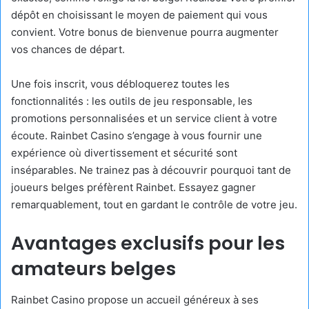
dépôt en choisissant le moyen de paiement qui vous
convient. Votre bonus de bienvenue pourra augmenter
vos chances de départ.
Une fois inscrit, vous débloquerez toutes les
fonctionnalités : les outils de jeu responsable, les
promotions personnalisées et un service client à votre
écoute. Rainbet Casino s’engage à vous fournir une
expérience où divertissement et sécurité sont
inséparables. Ne trainez pas à découvrir pourquoi tant de
joueurs belges préfèrent Rainbet. Essayez gagner
remarquablement, tout en gardant le contrôle de votre jeu.
Avantages exclusifs pour les
amateurs belges
Rainbet Casino propose un accueil généreux à ses