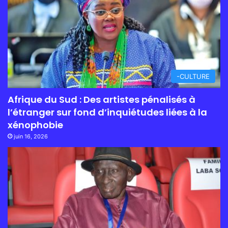
-CULTURE
Afrique du Sud : Des artistes pénalisés à
l’étranger sur fond d’inquiétudes liées à la
xénophobie
juin 16, 2026