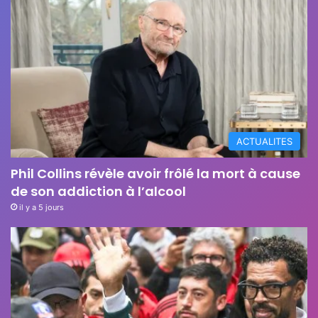
ACTUALITES
Phil Collins révèle avoir frôlé la mort à cause
de son addiction à l’alcool
il y a 5 jours