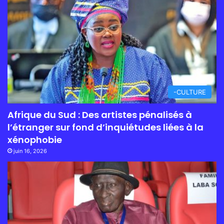
-CULTURE
Afrique du Sud : Des artistes pénalisés à
l’étranger sur fond d’inquiétudes liées à la
xénophobie
juin 16, 2026