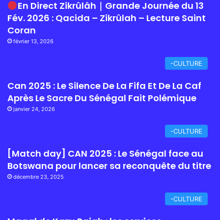
En Direct Zikrûlâh｜Grande Journée du 13
Fév. 2026 : Qacida – Zikrûlah – Lecture Saint
Coran
février 13, 2026
-CULTURE
Can 2025 : Le Silence De La Fifa Et De La Caf
Après Le Sacre Du Sénégal Fait Polémique
janvier 24, 2026
-CULTURE
[Match day] CAN 2025 : Le Sénégal face au
Botswana pour lancer sa reconquête du titre
décembre 23, 2025
-CULTURE