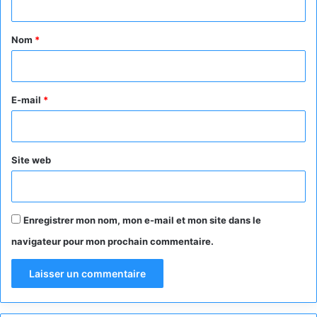
t
a
Nom
*
i
r
e
E-mail
*
*
Site web
Enregistrer mon nom, mon e-mail et mon site dans le
navigateur pour mon prochain commentaire.