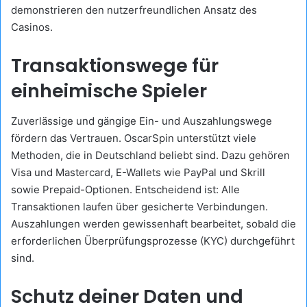
demonstrieren den nutzerfreundlichen Ansatz des
Casinos.
Transaktionswege für
einheimische Spieler
Zuverlässige und gängige Ein- und Auszahlungswege
fördern das Vertrauen. OscarSpin unterstützt viele
Methoden, die in Deutschland beliebt sind. Dazu gehören
Visa und Mastercard, E-Wallets wie PayPal und Skrill
sowie Prepaid-Optionen. Entscheidend ist: Alle
Transaktionen laufen über gesicherte Verbindungen.
Auszahlungen werden gewissenhaft bearbeitet, sobald die
erforderlichen Überprüfungsprozesse (KYC) durchgeführt
sind.
Schutz deiner Daten und