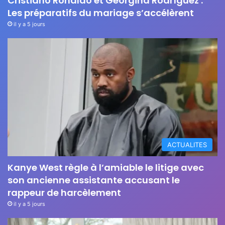
Cristiano Ronaldo et Georgina Rodríguez :
Les préparatifs du mariage s’accélèrent
il y a 5 jours
ACTUALITES
Kanye West règle à l’amiable le litige avec
son ancienne assistante accusant le
rappeur de harcèlement
il y a 5 jours