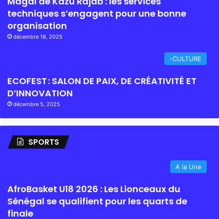
Magal de Kazu Rajab : les services
techniques s’engagent pour une bonne
organisation
décembre 18, 2025
-CULTURE
ECOFEST : SALON DE PAIX, DE CRÉATIVITÉ ET
D’INNOVATION
décembre 5, 2025
SPORTS
A la Une
AfroBasket U18 2026 : Les Lionceaux du
Sénégal se qualifient pour les quarts de
finale