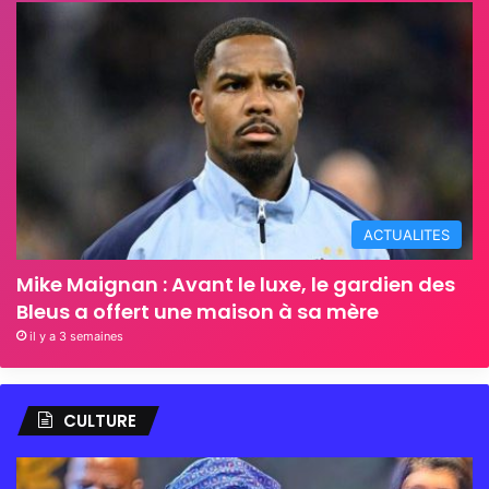
ACTUALITES
Mike Maignan : Avant le luxe, le gardien des
Bleus a offert une maison à sa mère
il y a 3 semaines
CULTURE