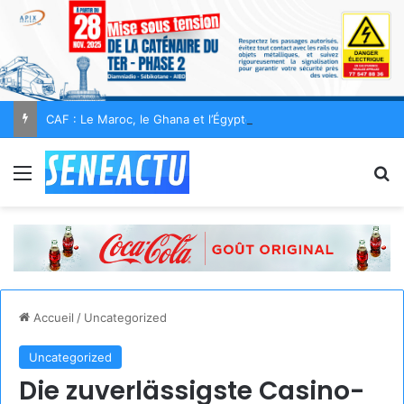
CAF : Le Maroc, le Ghana et l’Égypte accueilleront les CAN U17, U20 et U23 en 2027
Menu
R
Accueil
/
Uncategorized
Uncategorized
Die zuverlässigste Casino-