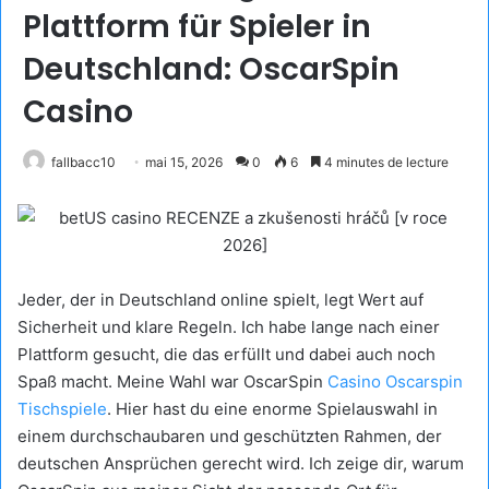
Plattform für Spieler in
Deutschland: OscarSpin
Casino
fallbacc10
mai 15, 2026
0
6
4 minutes de lecture
Jeder, der in Deutschland online spielt, legt Wert auf
Sicherheit und klare Regeln. Ich habe lange nach einer
Plattform gesucht, die das erfüllt und dabei auch noch
Spaß macht. Meine Wahl war OscarSpin
Casino Oscarspin
Tischspiele
. Hier hast du eine enorme Spielauswahl in
einem durchschaubaren und geschützten Rahmen, der
deutschen Ansprüchen gerecht wird. Ich zeige dir, warum