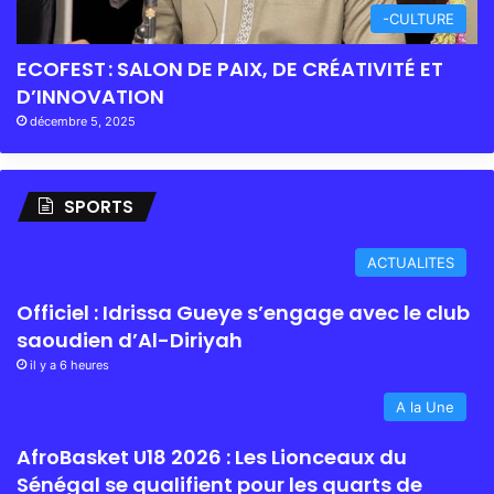
-CULTURE
ECOFEST : SALON DE PAIX, DE CRÉATIVITÉ ET
D’INNOVATION
décembre 5, 2025
SPORTS
ACTUALITES
Officiel : Idrissa Gueye s’engage avec le club
saoudien d’Al-Diriyah
il y a 6 heures
A la Une
AfroBasket U18 2026 : Les Lionceaux du
Sénégal se qualifient pour les quarts de