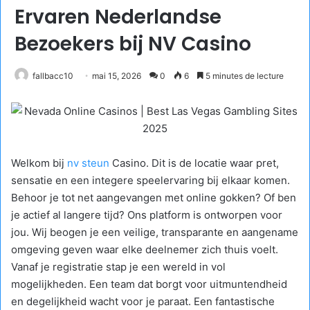
Ervaren Nederlandse
Bezoekers bij NV Casino
fallbacc10
mai 15, 2026
0
6
5 minutes de lecture
Welkom bij
nv steun
Casino. Dit is de locatie waar pret,
sensatie en een integere speelervaring bij elkaar komen.
Behoor je tot net aangevangen met online gokken? Of ben
je actief al langere tijd? Ons platform is ontworpen voor
jou. Wij beogen je een veilige, transparante en aangename
omgeving geven waar elke deelnemer zich thuis voelt.
Vanaf je registratie stap je een wereld in vol
mogelijkheden. Een team dat borgt voor uitmuntendheid
en degelijkheid wacht voor je paraat. Een fantastische