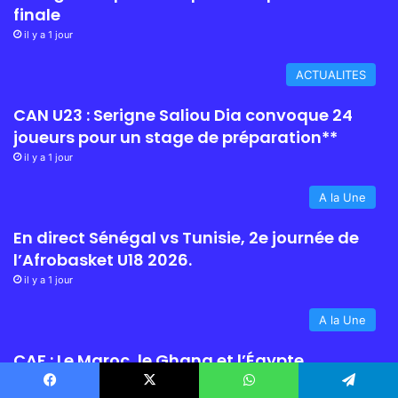
finale
il y a 1 jour
ACTUALITES
CAN U23 : Serigne Saliou Dia convoque 24
joueurs pour un stage de préparation**
il y a 1 jour
A la Une
En direct Sénégal vs Tunisie, 2e journée de
l’Afrobasket U18 2026.
il y a 1 jour
A la Une
CAF : Le Maroc, le Ghana et l’Égypte
accueilleront les CAN U17, U20 et U23 en 2027
Facebook
X
WhatsApp
Telegram