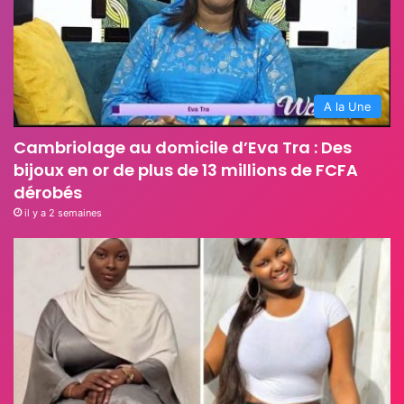
A la Une
Cambriolage au domicile d’Eva Tra : Des
bijoux en or de plus de 13 millions de FCFA
dérobés
il y a 2 semaines