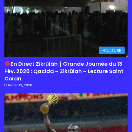
-CULTURE
En Direct Zikrûlâh｜Grande Journée du 13
Fév. 2026 : Qacida – Zikrûlah – Lecture Saint
Coran
février 13, 2026