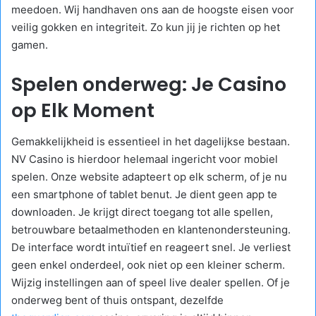
meedoen. Wij handhaven ons aan de hoogste eisen voor
veilig gokken en integriteit. Zo kun jij je richten op het
gamen.
Spelen onderweg: Je Casino
op Elk Moment
Gemakkelijkheid is essentieel in het dagelijkse bestaan.
NV Casino is hierdoor helemaal ingericht voor mobiel
spelen. Onze website adapteert op elk scherm, of je nu
een smartphone of tablet benut. Je dient geen app te
downloaden. Je krijgt direct toegang tot alle spellen,
betrouwbare betaalmethoden en klantenondersteuning.
De interface wordt intuïtief en reageert snel. Je verliest
geen enkel onderdeel, ook niet op een kleiner scherm.
Wijzig instellingen aan of speel live dealer spellen. Of je
onderweg bent of thuis ontspant, dezelfde