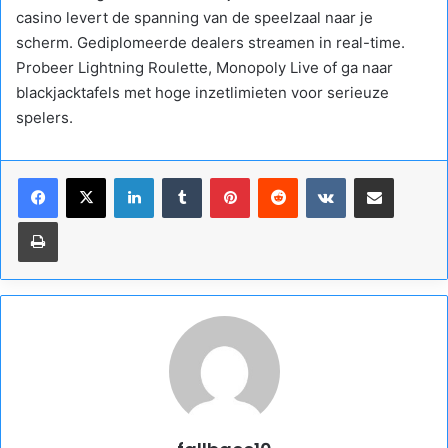
casino levert de spanning van de speelzaal naar je
scherm. Gediplomeerde dealers streamen in real-time.
Probeer Lightning Roulette, Monopoly Live of ga naar
blackjacktafels met hoge inzetlimieten voor serieuze
spelers.
Linkedin
Tumblr
Pinterest
Reddit
VKontakte
Partager par email
Imprimer