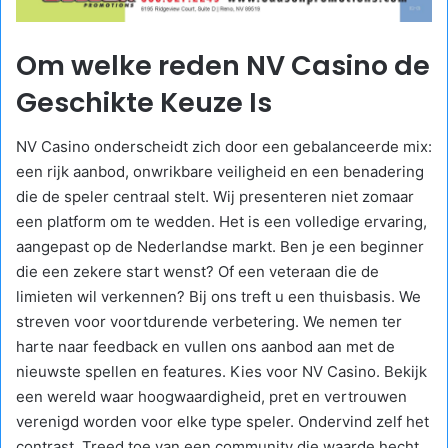
Om welke reden NV Casino de
Geschikte Keuze Is
NV Casino onderscheidt zich door een gebalanceerde mix:
een rijk aanbod, onwrikbare veiligheid en een benadering
die de speler centraal stelt. Wij presenteren niet zomaar
een platform om te wedden. Het is een volledige ervaring,
aangepast op de Nederlandse markt. Ben je een beginner
die een zekere start wenst? Of een veteraan die de
limieten wil verkennen? Bij ons treft u een thuisbasis. We
streven voor voortdurende verbetering. We nemen ter
harte naar feedback en vullen ons aanbod aan met de
nieuwste spellen en features. Kies voor NV Casino. Bekijk
een wereld waar hoogwaardigheid, pret en vertrouwen
verenigd worden voor elke type speler. Ondervind zelf het
contrast. Treed toe van een community die waarde hecht