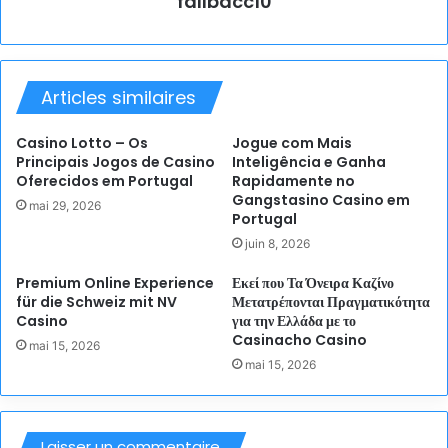
fallbacc10
Articles similaires
Casino Lotto – Os
Jogue com Mais
Principais Jogos de Casino
Inteligência e Ganha
Oferecidos em Portugal
Rapidamente no
Gangstasino Casino em
mai 29, 2026
Portugal
juin 8, 2026
Premium Online Experience
Εκεί που Τα Όνειρα Καζίνο
für die Schweiz mit NV
Μετατρέπονται Πραγματικότητα
Casino
για την Ελλάδα με το
Casinacho Casino
mai 15, 2026
mai 15, 2026
Laisser un commentaire