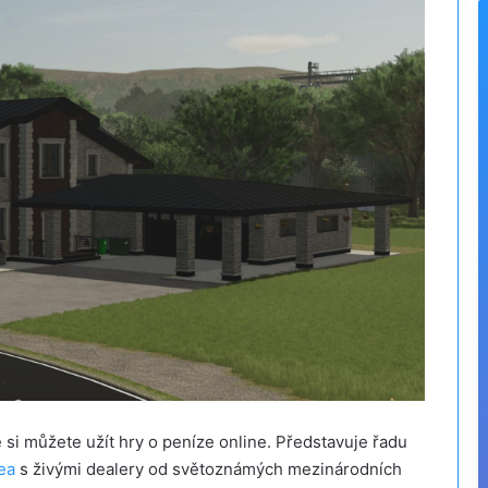
 si můžete užít hry o peníze online. Představuje řadu
ea
s živými dealery od světoznámých mezinárodních