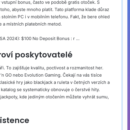
 vstupní bonus, často ve podobě gratis otoček. S
 toho, abyste mnoho platit. Tato platforma klade důraz
stolním PC i v mobilním telefonu. Fakt, že bere ohled
e a místních platebních metod.
aroví poskytovatelé
 To zajišťuje kvalitu, poctivost a rozmanitost her.
y’n GO nebo Evolution Gaming. Čekají na vás tisíce
lasické hry jako blackjack a ruleta v četných verzích a
 katalog se systematicky obnovuje o čerstvé hity.
í jackpoty, kde jediným otočením můžete vyhrát sumu,
istence