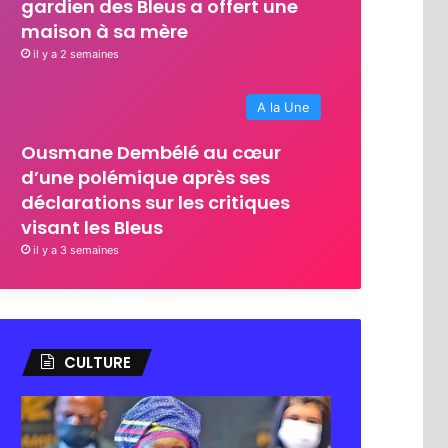
gardien des Bleus a offert une
maison à sa mère
il y a 2 semaines
A la Une
Ousmane Dembélé au cœur
d’une polémique après ses
déclarations sur les critiques
visant les Bleus
il y a 3 semaines
CULTURE