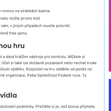
 rovnou na stránkách kasina.
 nebo vložte promo kód.
 sám, v jiných případech musíte potvrdit.
ělené free spiny.
nou hru
a dává hráčům nástroje pro kontrolu. Můžete si
y. Účet si také lze dočasně pozastavit nebo nechat trvale
 způsob výdělku. Rozpočet na hru oddělte od peněz na
rné organizace, třeba Společnost Podané ruce. Ty
vidla
chodní podmínky. Přečtěte si je, než bonus přijmete.