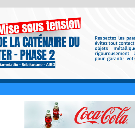
 milliards FCFA : Khadim Bâ obtient une liberté provisoire