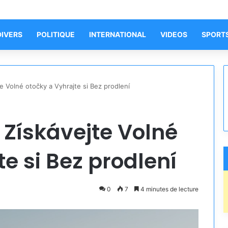
DIVERS
POLITIQUE
INTERNATIONAL
VIDEOS
SPORT
e Volné otočky a Vyhrajte si Bez prodlení
Získávejte Volné
e si Bez prodlení
0
7
4 minutes de lecture