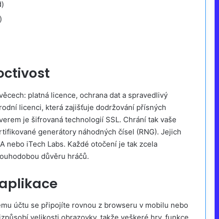
d)
)
octivost
věcech: platná licence, ochrana dat a spravedlivý
ní licenci, která zajišťuje dodržování přísných
erem je šifrovaná technologií SSL. Chrání tak vaše
ertifikované generátory náhodných čísel (RNG). Jejich
A nebo iTech Labs. Každé otočení je tak zcela
dlouhodobou důvěru hráčů.
 aplikace
ému účtu se připojíte rovnou z browseru v mobilu nebo
izpůsobí velikosti obrazovky, takže veškeré hry, funkce