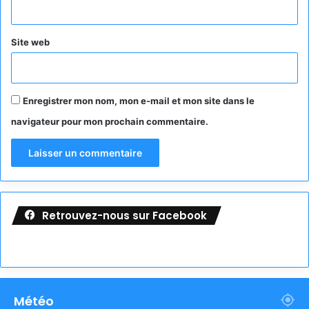
*
Site web
Enregistrer mon nom, mon e-mail et mon site dans le
navigateur pour mon prochain commentaire.
Retrouvez-nous sur Facebook
Météo