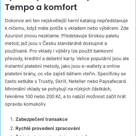
Tempo a komfort
Dokonce ani ten nejskvělejší herní katalog nepředstavuje
k ničemu, když máte potíže s vkladem nebo výběrem. Zde
Azurslot znovu nezklame. Představuje širokou paletu
metod, jež jsou v Česku standardně dostupné a
používané. Pro vklady i výběry lze použít bankovní
převody, kreditní a debetní karty. Velice populární jsou ale
instantní platební metody, jako jsou e-wallety a online
platební brány, co vše zajistí během vteřin. Specificky se
často setkáte s Trustly, Skrill, Neteller nebo Paysafecard.
Minimální vklady se pohybují na nízkých částkách,
řekněme 100 nebo 200 Kč, a to nabízí možnost začít hrát
opravdu komukoliv.
Zabezpečení transakce
Rychlé provedení zpracování