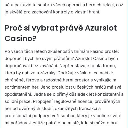
účtu pak uvidíte souhrn všech operací a herních relací, což
je skvělé pro zachování kontroly o vlastní hraní.
Proč si vybrat právě Azurslot
Casino?
Po všech těch letech zkušeností vznímám kasino prostě:
doporučil bych ho svým přátelům? Azurslot Casino bych
doporučoval bez zaváhání. Nepředstavuje to platformu,
která by nabízela zázraky. Dodržuje však to, co nabízí:
chráněné, férové a radostné herní prostor s vynikajícím
sortimentem her. Jeho proslulost u českých hráčů má své
opodstatnění. Jedná se o přímý důsledek let konzistentní a
solidní práce. Propojení regulované licence, prověřených
her od ověřených studií, okamžitých transakcí a
profesionální podpory tvoří soubor, který je v online světě
mimořádný. Jestliže pátráte po místě, kde si můžete hru