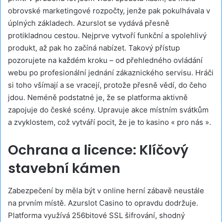
obrovské marketingové rozpočty, jenže pak pokulhávala v
úplných základech. Azurslot se vydává přesně
protikladnou cestou. Nejprve vytvoří funkční a spolehlivý
produkt, až pak ho začíná nabízet. Takový přístup
pozorujete na každém kroku – od přehledného ovládání
webu po profesionální jednání zákaznického servisu. Hráči
si toho všímají a se vracejí, protože přesně vědí, do čeho
jdou. Neméně podstatné je, že se platforma aktivně
zapojuje do české scény. Upravuje akce místním svátkům
a zvyklostem, což vytváří pocit, že je to kasino « pro nás ».
Ochrana a licence: Klíčový
stavební kámen
Zabezpečení by měla být v online herní zábavě neustále
na prvním místě. Azurslot Casino to opravdu dodržuje.
Platforma využívá 256bitové SSL šifrování, shodný