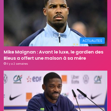
ACTUALITES
Mike Maignan : Avant le luxe, le gardien des
Bleus a offert une maison à sa mère
il y a 2 semaines