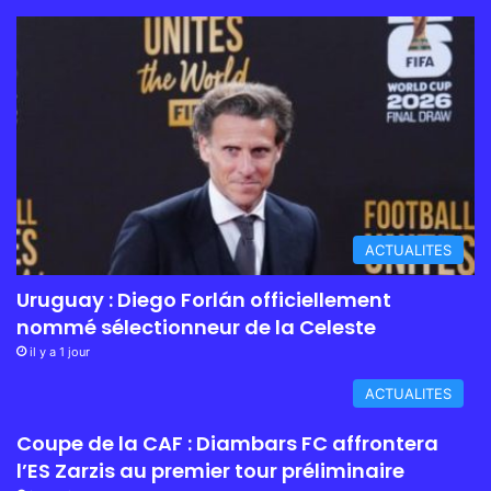
ACTUALITES
Uruguay : Diego Forlán officiellement
nommé sélectionneur de la Celeste
il y a 1 jour
ACTUALITES
Coupe de la CAF : Diambars FC affrontera
l’ES Zarzis au premier tour préliminaire