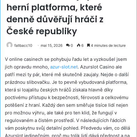
herní platforma, které
denně důvěřují hráči z
České republiky
fallbacc10
mai 15, 2026
0
6
4 minutes de lecture
V online casinech se pohybuju řadu let a vyzkoušel jsem
jich opravdu mnoho,
azur-slot.net
. Azurslot Casino ale
patří mezi ty pár, které mě skutečně zaujaly. Nejde o další
prázdnou slibovačku. Je to pevně vybudovaná platforma,
která si loajalitu českých hráčů získala hlavně díky
poctivému přístupu k bezpečnosti, férovosti a celkovému
potěšení z hraní. Každý den sem směřuje tisíce lidí nejen
pro možnou výhru, ale také pro ten klid, že fungují v
regulovaném a čistém prostředí. V následujících řádcích
vám poskytnu svůj detailní pohled. Předvedu vám, co dělá
Azurslot jedinečným, proč mu tolik lidí dává přednost a na