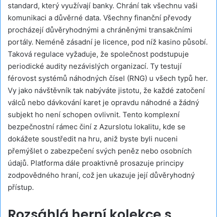
standard, který využívají banky. Chrání tak všechnu vaši
komunikaci a důvěrné data. Všechny finanční převody
procházejí důvěryhodnými a chráněnými transakčními
portály. Neméně zásadní je licence, pod níž kasino působí.
Taková regulace vyžaduje, že společnost podstupuje
periodické audity nezávislých organizací. Ty testují
férovost systémů náhodných čísel (RNG) u všech typů her.
Vy jako návštěvník tak nabýváte jistotu, že každé zatočení
válců nebo dávkování karet je opravdu náhodné a žádný
subjekt ho není schopen ovlivnit. Tento komplexní
bezpečnostní rámec činí z Azurslotu lokalitu, kde se
dokážete soustředit na hru, aniž byste byli nuceni
přemýšlet o zabezpečení svých peněz nebo osobních
údajů. Platforma dále proaktivně prosazuje principy
zodpovědného hraní, což jen ukazuje její důvěryhodný
přístup.
Rozsáhlá herní kolekce s