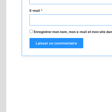
r
e
E-mail
*
*
Enregistrer mon nom, mon e-mail et mon site da