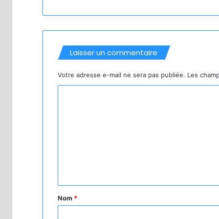
Laisser un commentaire
Votre adresse e-mail ne sera pas publiée.
Les champ
C
o
m
m
e
n
t
a
Nom
*
i