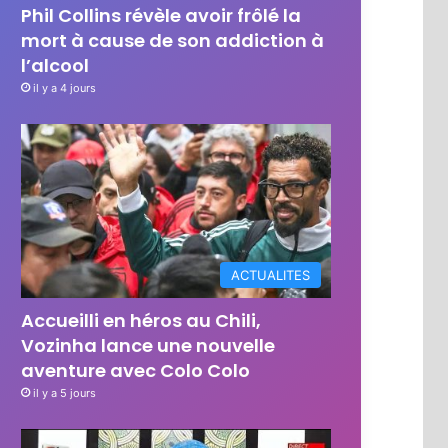
Phil Collins révèle avoir frôlé la
mort à cause de son addiction à
l’alcool
il y a 4 jours
ACTUALITES
Accueilli en héros au Chili,
Vozinha lance une nouvelle
aventure avec Colo Colo
il y a 5 jours