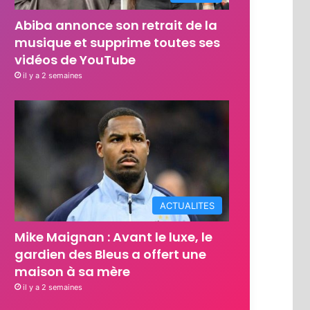
Abiba annonce son retrait de la
musique et supprime toutes ses
vidéos de YouTube
il y a 2 semaines
ACTUALITES
Mike Maignan : Avant le luxe, le
gardien des Bleus a offert une
maison à sa mère
il y a 2 semaines