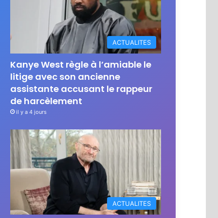
ACTUALITES
Kanye West règle à l’amiable le
litige avec son ancienne
assistante accusant le rappeur
de harcèlement
il y a 4 jours
ACTUALITES