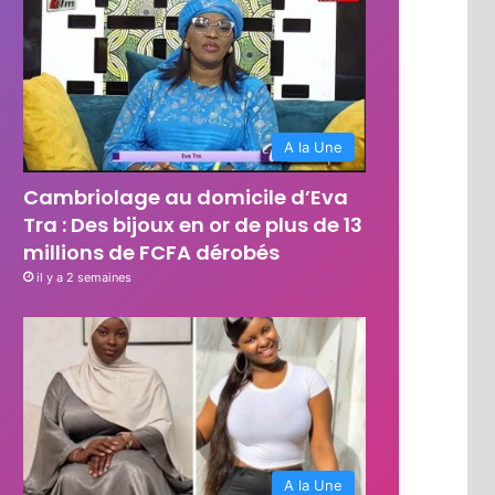
A la Une
Cambriolage au domicile d’Eva
Tra : Des bijoux en or de plus de 13
millions de FCFA dérobés
il y a 2 semaines
A la Une