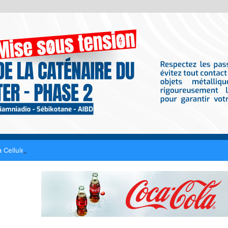
 Cellule Zawiya Tijaniyya dévoilera son programme ce samedi à Tivaou