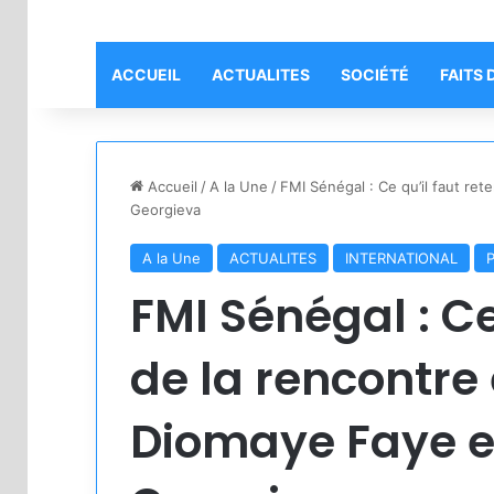
ACCUEIL
ACTUALITES
SOCIÉTÉ
FAITS 
Accueil
/
A la Une
/
FMI Sénégal : Ce qu’il faut ret
Georgieva
A la Une
ACTUALITES
INTERNATIONAL
FMI Sénégal : Ce
de la rencontre
Diomaye Faye et