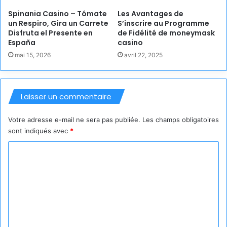
Spinania Casino – Tómate
Les Avantages de
un Respiro, Gira un Carrete
S’inscrire au Programme
Disfruta el Presente en
de Fidélité de moneymask
España
casino
mai 15, 2026
avril 22, 2025
Laisser un commentaire
Votre adresse e-mail ne sera pas publiée.
Les champs obligatoires
sont indiqués avec
*
C
o
m
m
e
n