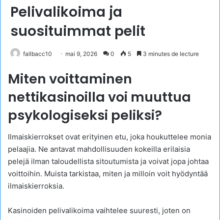
Pelivalikoima ja
suosituimmat pelit
fallbacc10
mai 9, 2026
0
5
3 minutes de lecture
Miten voittaminen
nettikasinoilla voi muuttua
psykologiseksi peliksi?
Ilmaiskierrokset ovat erityinen etu, joka houkuttelee monia
pelaajia. Ne antavat mahdollisuuden kokeilla erilaisia
pelejä ilman taloudellista sitoutumista ja voivat jopa johtaa
voittoihin. Muista tarkistaa, miten ja milloin voit hyödyntää
ilmaiskierroksia.
Kasinoiden pelivalikoima vaihtelee suuresti, joten on