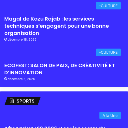
-CULTURE
Magal de Kazu Rajab : les services
techniques s’engagent pour une bonne
organisation
décembre 18, 2025
-CULTURE
ECOFEST : SALON DE PAIX, DE CRÉATIVITÉ ET
D’INNOVATION
décembre 5, 2025
SPORTS
A la Une