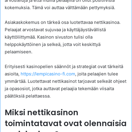
arvosteluja ja että muilla pelaajilla on ollut positiivisia
kokemuksia. Tämä voi auttaa välttämään pettymyksiä.
Asiakaskokemus on tärkeä osa luotettavaa nettikasinoa.
Pelaajat arvostavat sujuvaa ja käyttäjäystävällistä
käyttöliittymää. Kasinon sivuston tulisi olla
helppokäyttöinen ja selkeä, jotta voit keskittyä
pelaamiseen.
Erityisesti kasinopelien säännöt ja strategiat ovat tärkeitä
asioita,
https://lempicasino-fi.com
, joita pelaajien tulee
ymmärtää. Luotettavat nettikasinot tarjoavat selkeät ohjeet
ja opasosiot, jotka auttavat pelaajia tekemään viisaita
päätöksiä pelattaessa.
Miksi nettikasinon
toimintatavat ovat olennaisia