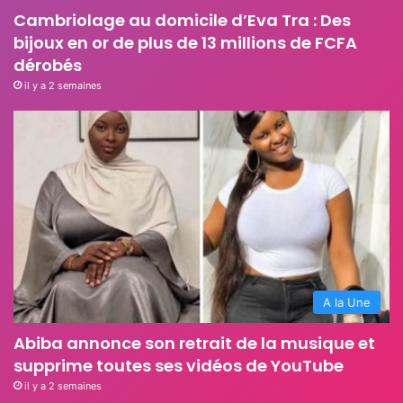
Cambriolage au domicile d’Eva Tra : Des
bijoux en or de plus de 13 millions de FCFA
dérobés
il y a 2 semaines
A la Une
Abiba annonce son retrait de la musique et
supprime toutes ses vidéos de YouTube
il y a 2 semaines