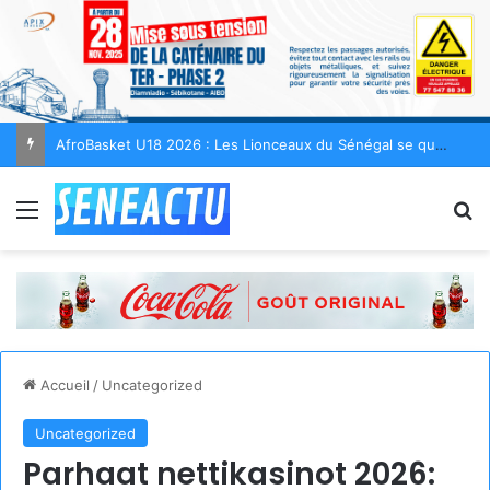
AfroBasket U18 2026 : Les Lionceaux du Sénégal se qualifient pour les quarts de finale
Menu
R
Accueil
/
Uncategorized
Uncategorized
Parhaat nettikasinot 2026: