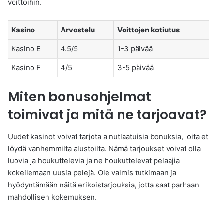
voittoihin.
Kasino
Arvostelu
Voittojen kotiutus
Kasino E
4.5/5
1-3 päivää
Kasino F
4/5
3-5 päivää
Miten bonusohjelmat
toimivat ja mitä ne tarjoavat?
Uudet kasinot voivat tarjota ainutlaatuisia bonuksia, joita et
löydä vanhemmilta alustoilta. Nämä tarjoukset voivat olla
luovia ja houkuttelevia ja ne houkuttelevat pelaajia
kokeilemaan uusia pelejä. Ole valmis tutkimaan ja
hyödyntämään näitä erikoistarjouksia, jotta saat parhaan
mahdollisen kokemuksen.