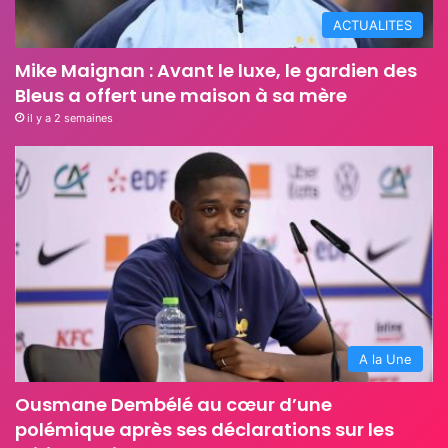
ACTUALITES
Mike Maignan : Avant le luxe, le gardien des
Bleus a offert une maison à sa mère
il y a 2 semaines
A la Une
Ousmane Dembélé au cœur d’une
polémique après ses déclarations sur les