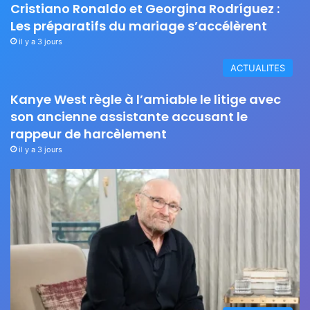
Cristiano Ronaldo et Georgina Rodríguez :
Les préparatifs du mariage s’accélèrent
il y a 3 jours
ACTUALITES
Kanye West règle à l’amiable le litige avec
son ancienne assistante accusant le
rappeur de harcèlement
il y a 3 jours