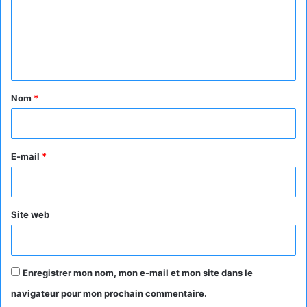
m
e
n
t
a
Nom
*
i
r
e
E-mail
*
*
Site web
Enregistrer mon nom, mon e-mail et mon site dans le
navigateur pour mon prochain commentaire.