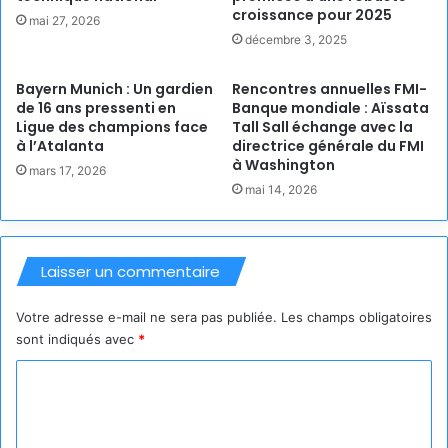
croissance pour 2025
mai 27, 2026
décembre 3, 2025
Bayern Munich : Un gardien
Rencontres annuelles FMI-
de 16 ans pressenti en
Banque mondiale : Aïssata
Ligue des champions face
Tall Sall échange avec la
à l’Atalanta
directrice générale du FMI
à Washington
mars 17, 2026
mai 14, 2026
Laisser un commentaire
Votre adresse e-mail ne sera pas publiée.
Les champs obligatoires
sont indiqués avec
*
C
o
m