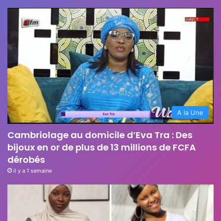
A la Une
Cambriolage au domicile d’Eva Tra : Des
bijoux en or de plus de 13 millions de FCFA
dérobés
il y a 1 semaine