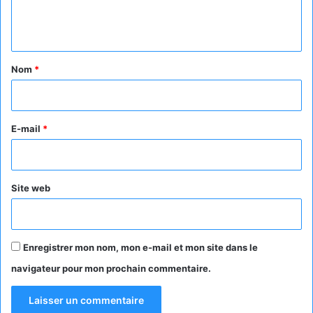
e
n
t
a
Nom
*
i
r
e
E-mail
*
*
Site web
Enregistrer mon nom, mon e-mail et mon site dans le
navigateur pour mon prochain commentaire.