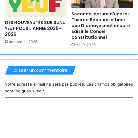
Seconde lecture d’une loi:
Thierno Bocoum estime
DES NOUVEAUTÉS SUR SUNU
que Diomaye peut encore
YEUF POUR L’ANNÉE 2025-
saisir le Conseil
2026
constitutionnel
octobre 11, 2025
mai 9, 2026
Laisser un commentaire
Votre adresse e-mail ne sera pas publiée.
Les champs obligatoires
sont indiqués avec
*
C
o
m
m