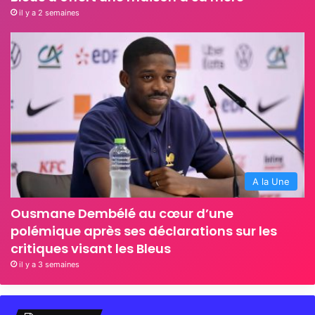
il y a 2 semaines
A la Une
Ousmane Dembélé au cœur d’une
polémique après ses déclarations sur les
critiques visant les Bleus
il y a 3 semaines