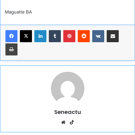
Maguatte BA
Linkedin
Tumblr
Pinterest
Reddit
VKontakte
Partager par email
Imprimer
Seneactu
Website
TikTok