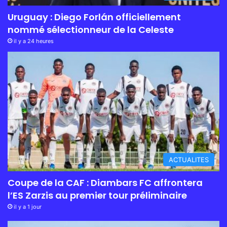
Uruguay : Diego Forlán officiellement
nommé sélectionneur de la Celeste
il y a 24 heures
ACTUALITES
Coupe de la CAF : Diambars FC affrontera
l’ES Zarzis au premier tour préliminaire
il y a 1 jour