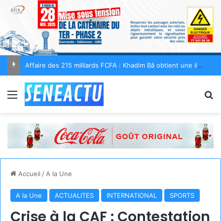
Insécurité alimentaire : 92 976 ménages recevront 135 000 FCFA dans le cadre du plan d’urgence de l’État
Menu
R
Accueil
/
A la Une
A la Une
ACTUALITES
INTERNATIONAL
SPORTS
Crise à la CAF : Contestation