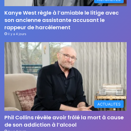
Kanye West règle à l’amiable le litige avec
son ancienne assistante accusant le
rappeur de harcèlement
il y a 4 jours
ACTUALITES
Phil Collins révèle avoir frôlé la mort à cause
de son addiction à l’alcool