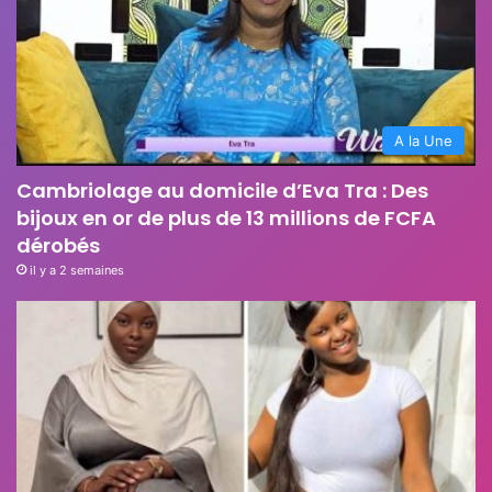
A la Une
Cambriolage au domicile d’Eva Tra : Des
bijoux en or de plus de 13 millions de FCFA
dérobés
il y a 2 semaines