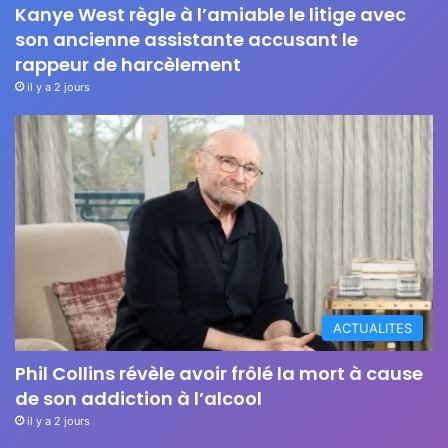
Kanye West règle à l’amiable le litige avec
son ancienne assistante accusant le
rappeur de harcèlement
il y a 2 jours
ACTUALITES
Phil Collins révèle avoir frôlé la mort à cause
de son addiction à l’alcool
il y a 2 jours