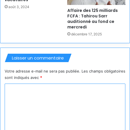
août 3, 2024
Affaire des 125 milliards
FCFA : Tahirou Sarr
auditionné au fond ce
mercredi
décembre 17, 2025
Laisser un commentaire
Votre adresse e-mail ne sera pas publiée.
Les champs obligatoires
sont indiqués avec
*
C
o
m
m
e