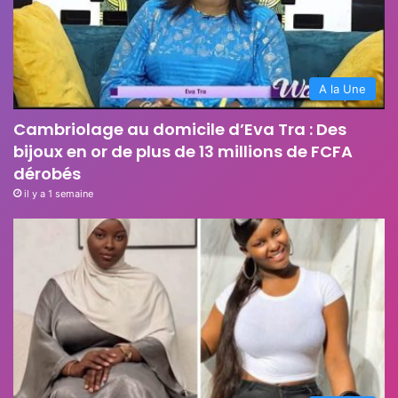
A la Une
Cambriolage au domicile d’Eva Tra : Des
bijoux en or de plus de 13 millions de FCFA
dérobés
il y a 1 semaine