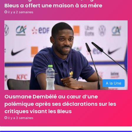
Bleus a offert une maison à sa mère
il y a 2 semaines
A la Une
Ousmane Dembélé au cœur d’une
polémique après ses déclarations sur les
critiques visant les Bleus
il y a 3 semaines