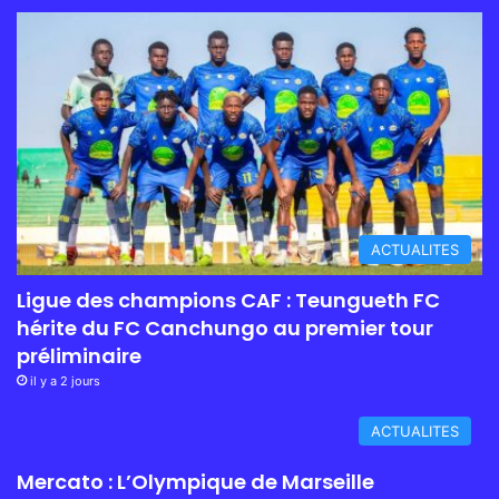
ACTUALITES
Ligue des champions CAF : Teungueth FC
hérite du FC Canchungo au premier tour
préliminaire
il y a 2 jours
ACTUALITES
Mercato : L’Olympique de Marseille