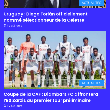
ACTUALITES
Uruguay : Diego Forlán officiellement
nommé sélectionneur de la Celeste
il y a 2 jours
ACTUALITES
Coupe de la CAF : Diambars FC affrontera
l’ES Zarzis au premier tour préliminaire
il y a 2 jours