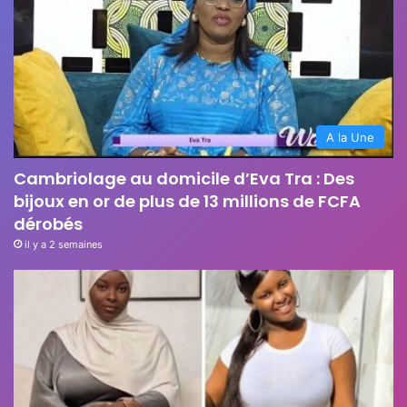
A la Une
Cambriolage au domicile d’Eva Tra : Des
bijoux en or de plus de 13 millions de FCFA
dérobés
il y a 2 semaines