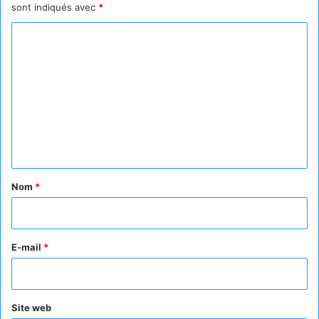
sont indiqués avec
*
C
o
m
m
e
n
t
a
Nom
*
i
r
e
E-mail
*
*
Site web