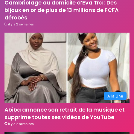
Cambriolage au domicile d’Eva Tra : Des
bijoux en or de plus de 13 millions de FCFA
dérobés
il y a 2 semaines
A la Une
Abiba annonce son retrait de la musique et
supprime toutes ses vidéos de YouTube
il y a 2 semaines