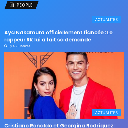
PEOPLE
ACTUALITES
Aya Nakamura officiellement fiancée : Le
rappeur RK lui a fait sa demande
il y a 23 heures
ACTUALITES
Cristiano Ronaldo et Georgina Rodríguez :