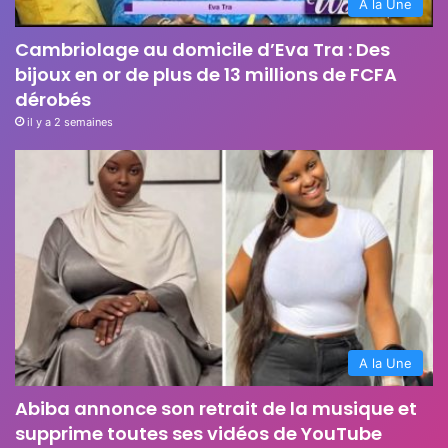
A la Une
Cambriolage au domicile d’Eva Tra : Des
bijoux en or de plus de 13 millions de FCFA
dérobés
il y a 2 semaines
A la Une
Abiba annonce son retrait de la musique et
supprime toutes ses vidéos de YouTube