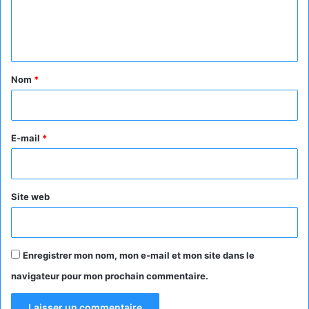
e
n
t
a
Nom
*
i
r
e
E-mail
*
*
Site web
Enregistrer mon nom, mon e-mail et mon site dans le
navigateur pour mon prochain commentaire.