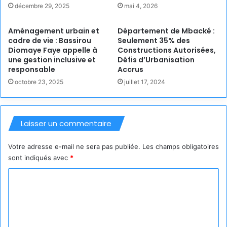
décembre 29, 2025
mai 4, 2026
Aménagement urbain et
Département de Mbacké :
cadre de vie : Bassirou
Seulement 35% des
Diomaye Faye appelle à
Constructions Autorisées,
une gestion inclusive et
Défis d’Urbanisation
responsable
Accrus
octobre 23, 2025
juillet 17, 2024
Laisser un commentaire
Votre adresse e-mail ne sera pas publiée.
Les champs obligatoires
sont indiqués avec
*
C
o
m
m