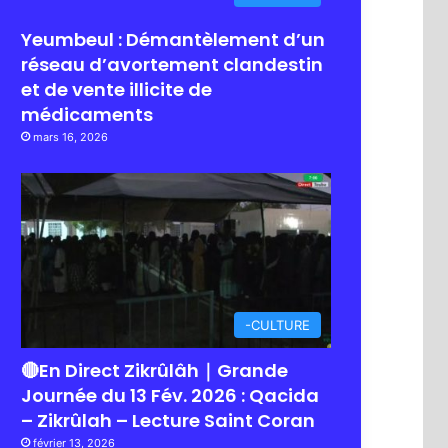
Yeumbeul : Démantèlement d’un
réseau d’avortement clandestin
et de vente illicite de
médicaments
mars 16, 2026
-CULTURE
🔴En Direct Zikrûlâh｜Grande
Journée du 13 Fév. 2026 : Qacida
– Zikrûlah – Lecture Saint Coran
février 13, 2026