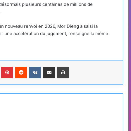
désormais plusieurs centaines de millions de
.
 un nouveau renvoi en 2026, Mor Dieng a saisi la
citer une accélération du jugement, renseigne la même
Tumblr
Pinterest
Reddit
VKontakte
Partager par email
Imprimer