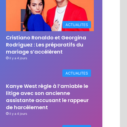
ACTUALITES
Cristiano Ronaldo et Georgina
Rodríguez : Les préparatifs du
mariage s’accélèrent
il y a 4 jours
ACTUALITES
Kanye West règle à l’amiable le
litige avec son ancienne
assistante accusant le rappeur
de harcèlement
il y a 4 jours