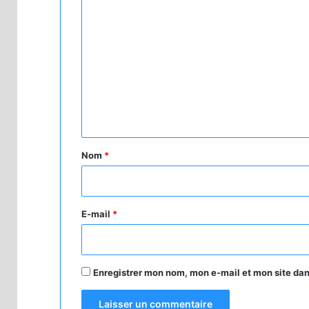
C
o
m
m
e
n
t
a
Nom
*
i
r
e
E-mail
*
*
Enregistrer mon nom, mon e-mail et mon site da