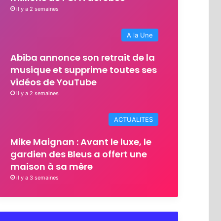
il y a 2 semaines
A la Une
Abiba annonce son retrait de la
musique et supprime toutes ses
vidéos de YouTube
il y a 2 semaines
ACTUALITES
Mike Maignan : Avant le luxe, le
gardien des Bleus a offert une
maison à sa mère
il y a 3 semaines