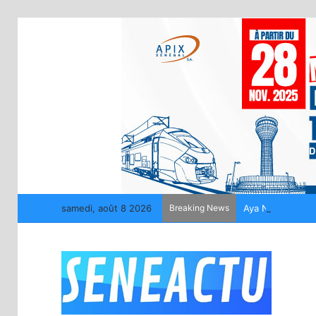
samedi, août 8 2026
Breaking News
Aya Nakamura off