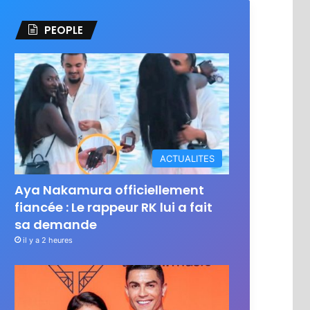
PEOPLE
ACTUALITES
Aya Nakamura officiellement
fiancée : Le rappeur RK lui a fait
sa demande
il y a 2 heures