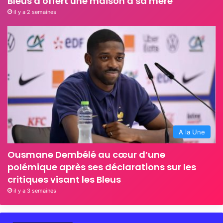
Bleus a offert une maison à sa mère
il y a 2 semaines
A la Une
Ousmane Dembélé au cœur d’une
polémique après ses déclarations sur les
critiques visant les Bleus
il y a 3 semaines