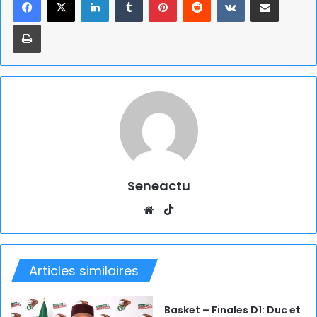
Imprimer
Seneactu
Website
TikTok
Articles similaires
Basket – Finales D1: Duc et