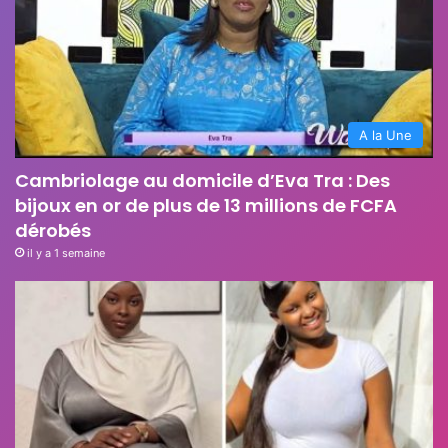
A la Une
Cambriolage au domicile d’Eva Tra : Des
bijoux en or de plus de 13 millions de FCFA
dérobés
il y a 1 semaine