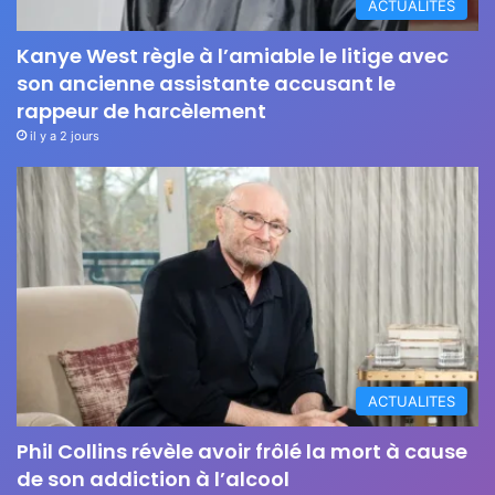
ACTUALITES
Kanye West règle à l’amiable le litige avec
son ancienne assistante accusant le
rappeur de harcèlement
il y a 2 jours
ACTUALITES
Phil Collins révèle avoir frôlé la mort à cause
de son addiction à l’alcool