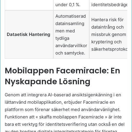
under 0,1 %.
identitetsbedrägeri
Automatiserad
Hantera risk för
datainsamling
dataintrång och
men med
Dataetisk Hantering
missbruk genom
tydliga
kryptering och
användarvillkor
säkerhetsprotokoll.
och samtycke.
Mobilappen Facemiracle: En
Nyskapande Lösning
Genom att integrera AI-baserad ansiktsigenkänning i en
lättanvänd mobilapplikation, erbjuder Facemiracle en
plattform som förenar säkerhet med användarvänlighet.
Funktionen att « skaffa mobilappen Facemiracle » är inte
bara ett verktyg för identitetsverifiering utan också en del
av den bredare digitala integritetsstrategin för företag