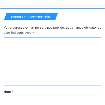
Laisser un commentaire
Votre adresse e-mail ne sera pas publiée.
Les champs obligatoires
sont indiqués avec
*
C
o
m
m
e
n
t
a
Nom
*
i
r