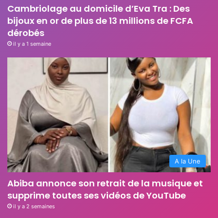
Cambriolage au domicile d’Eva Tra : Des
bijoux en or de plus de 13 millions de FCFA
dérobés
il y a 1 semaine
A la Une
Abiba annonce son retrait de la musique et
supprime toutes ses vidéos de YouTube
il y a 2 semaines