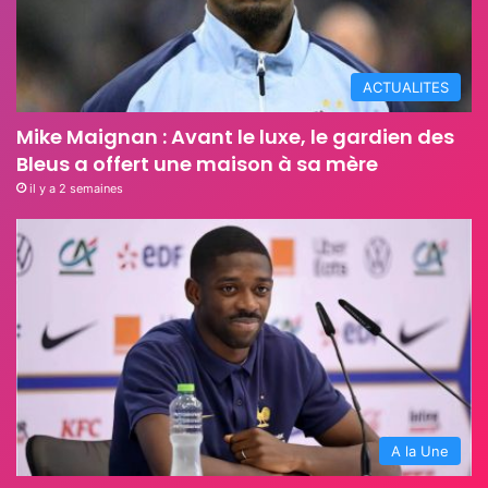
ACTUALITES
Mike Maignan : Avant le luxe, le gardien des
Bleus a offert une maison à sa mère
il y a 2 semaines
A la Une