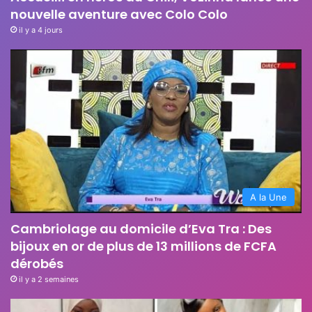
nouvelle aventure avec Colo Colo
il y a 4 jours
A la Une
Cambriolage au domicile d’Eva Tra : Des
bijoux en or de plus de 13 millions de FCFA
dérobés
il y a 2 semaines