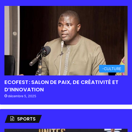
-CULTURE
ECOFEST : SALON DE PAIX, DE CRÉATIVITÉ ET
D’INNOVATION
décembre 5, 2025
SPORTS