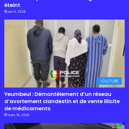
éteint
juin 6, 2026
-CULTURE
Yeumbeul : Démantèlement d’un réseau
d’avortement clandestin et de vente illicite
de médicaments
mars 16, 2026