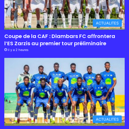
ACTUALITES
Coupe de la CAF : Diambars FC affrontera
l’ES Zarzis au premier tour préliminaire
il y a 2 heures
ACTUALITES