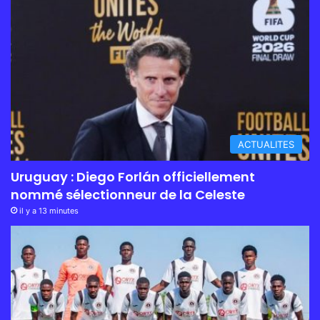
ACTUALITES
Uruguay : Diego Forlán officiellement
nommé sélectionneur de la Celeste
il y a 13 minutes