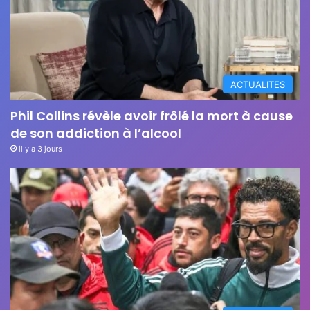
ACTUALITES
Phil Collins révèle avoir frôlé la mort à cause
de son addiction à l’alcool
il y a 3 jours