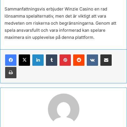
Sammanfattningsvis erbjuder Winzie Casino en rad
lönsamma spelalternativ, men det är viktigt att vara
medveten om riskerna och begränsningarna. Genom att
spela ansvarsfullt och vara informerad kan spelare
maximera sin upplevelse på denna plattform.
Linkedin
Tumblr
Pinterest
Reddit
VKontakte
Partager par email
Imprimer