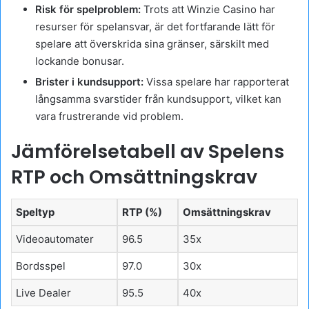
Risk för spelproblem:
Trots att Winzie Casino har
resurser för spelansvar, är det fortfarande lätt för
spelare att överskrida sina gränser, särskilt med
lockande bonusar.
Brister i kundsupport:
Vissa spelare har rapporterat
långsamma svarstider från kundsupport, vilket kan
vara frustrerande vid problem.
Jämförelsetabell av Spelens
RTP och Omsättningskrav
Speltyp
RTP (%)
Omsättningskrav
Videoautomater
96.5
35x
Bordsspel
97.0
30x
Live Dealer
95.5
40x