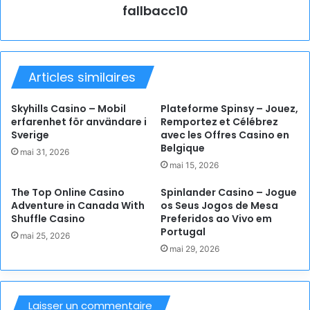
fallbacc10
Articles similaires
Skyhills Casino – Mobil
Plateforme Spinsy – Jouez,
erfarenhet för användare i
Remportez et Célébrez
Sverige
avec les Offres Casino en
Belgique
mai 31, 2026
mai 15, 2026
The Top Online Casino
Spinlander Casino – Jogue
Adventure in Canada With
os Seus Jogos de Mesa
Shuffle Casino
Preferidos ao Vivo em
Portugal
mai 25, 2026
mai 29, 2026
Laisser un commentaire