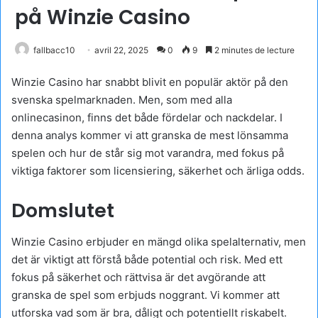
på Winzie Casino
fallbacc10
avril 22, 2025
0
9
2 minutes de lecture
Winzie Casino har snabbt blivit en populär aktör på den
svenska spelmarknaden. Men, som med alla
onlinecasinon, finns det både fördelar och nackdelar. I
denna analys kommer vi att granska de mest lönsamma
spelen och hur de står sig mot varandra, med fokus på
viktiga faktorer som licensiering, säkerhet och ärliga odds.
Domslutet
Winzie Casino erbjuder en mängd olika spelalternativ, men
det är viktigt att förstå både potential och risk. Med ett
fokus på säkerhet och rättvisa är det avgörande att
granska de spel som erbjuds noggrant. Vi kommer att
utforska vad som är bra, dåligt och potentiellt riskabelt.