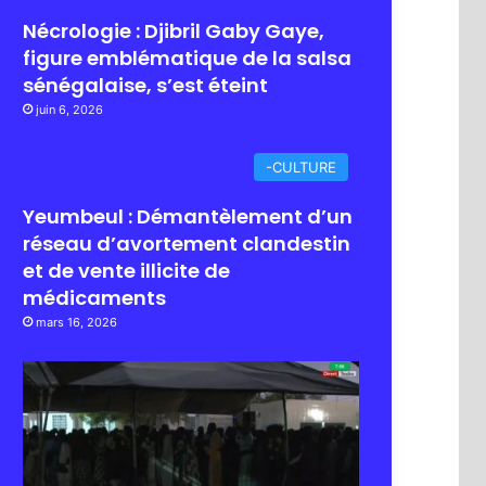
Nécrologie : Djibril Gaby Gaye,
figure emblématique de la salsa
sénégalaise, s’est éteint
juin 6, 2026
-CULTURE
Yeumbeul : Démantèlement d’un
réseau d’avortement clandestin
et de vente illicite de
médicaments
mars 16, 2026