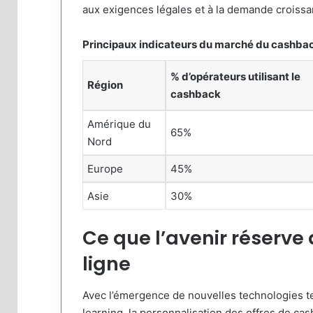
aux exigences légales et à la demande crois
Principaux indicateurs du marché du cashback
% d’opérateurs utilisant le
Région
cashback
Amérique du
65%
Nord
Europe
45%
Asie
30%
Ce que l’avenir réserve
ligne
Avec l’émergence de nouvelles technologies tell
learning, la personnalisation des offres de c