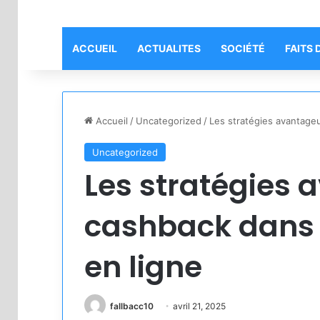
ACCUEIL
ACTUALITES
SOCIÉTÉ
FAITS 
Accueil
/
Uncategorized
/
Les stratégies avantageu
Uncategorized
Les stratégies
cashback dans l
en ligne
fallbacc10
avril 21, 2025