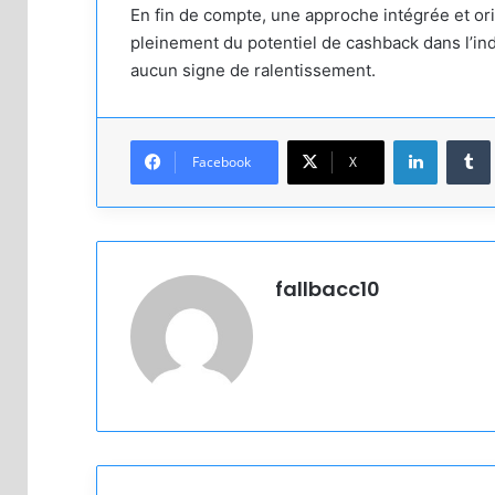
En fin de compte, une approche intégrée et orie
pleinement du potentiel de cashback dans l’i
aucun signe de ralentissement.
Linkedin
Facebook
X
fallbacc10