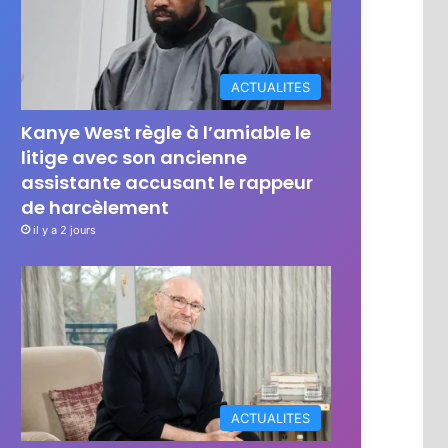
ACTUALITES
Kanye West règle à l’amiable le
litige avec son ancienne
assistante accusant le rappeur
de harcèlement
il y a 2 jours
ACTUALITES