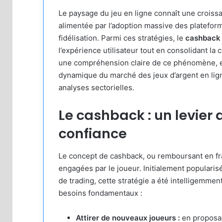
Le paysage du jeu en ligne connaît une croiss
alimentée par l’adoption massive des plateform
fidélisation. Parmi ces stratégies, le
cashback
l’expérience utilisateur tout en consolidant la c
une compréhension claire de ce phénomène, e
dynamique du marché des jeux d’argent en lig
analyses sectorielles.
Le cashback : un levier d
confiance
Le concept de cashback, ou remboursant en fra
engagées par le joueur. Initialement popularis
de trading, cette stratégie a été intelligemmen
besoins fondamentaux :
Attirer de nouveaux joueurs :
en proposan