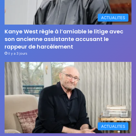
ACTUALITES
Kanye West règle à l’amiable le litige avec
son ancienne assistante accusant le
rappeur de harcèlement
il y a 3 jours
ACTUALITES