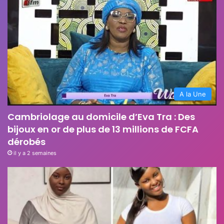
A la Une
Cambriolage au domicile d’Eva Tra : Des
bijoux en or de plus de 13 millions de FCFA
dérobés
il y a 2 semaines