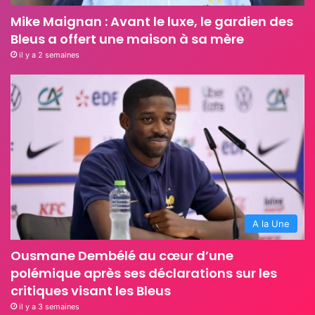
Mike Maignan : Avant le luxe, le gardien des
Bleus a offert une maison à sa mère
il y a 2 semaines
A la Une
Ousmane Dembélé au cœur d’une
polémique après ses déclarations sur les
critiques visant les Bleus
il y a 3 semaines