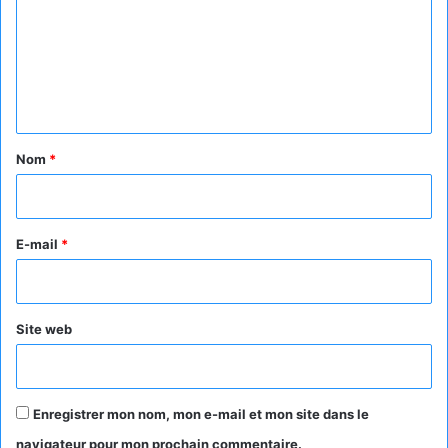
m
m
e
n
t
a
Nom
*
i
r
e
E-mail
*
*
Site web
Enregistrer mon nom, mon e-mail et mon site dans le
navigateur pour mon prochain commentaire.