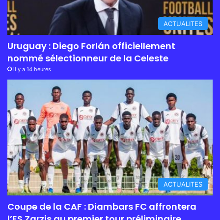
ACTUALITES
Uruguay : Diego Forlán officiellement
nommé sélectionneur de la Celeste
il y a 14 heures
ACTUALITES
Coupe de la CAF : Diambars FC affrontera
l’ES Zarzis au premier tour préliminaire