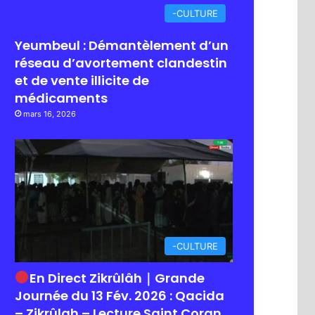
-CULTURE
Yeumbeul : Démantèlement d’un
réseau d’avortement clandestin
et de vente illicite de
médicaments
mars 16, 2026
-CULTURE
En Direct Zikrûlâh｜Grande
Journée du 13 Fév. 2026 : Qacida
– Zikrûlah – Lecture Saint Coran