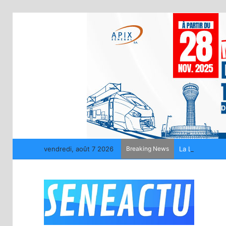
vendredi, août 7 2026
Breaking News
La LONASE déme