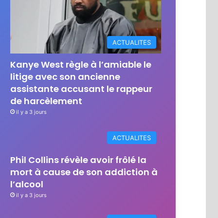
ACTUALITES
Kanye West règle à l’amiable le
litige avec son ancienne
assistante accusant le rappeur
de harcèlement
il y a 3 jours
ACTUALITES
Phil Collins révèle avoir frôlé la
mort à cause de son addiction à
l’alcool
il y a 3 jours