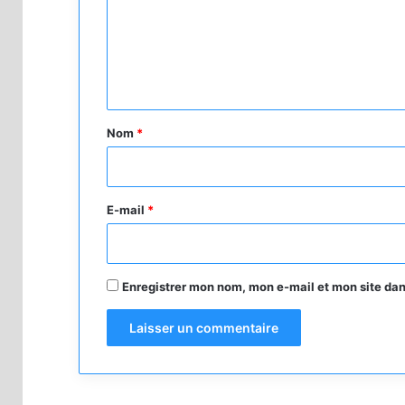
m
e
n
t
a
Nom
*
i
r
e
E-mail
*
*
Enregistrer mon nom, mon e-mail et mon site da