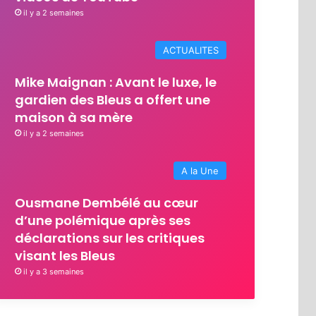
il y a 2 semaines
ACTUALITES
Mike Maignan : Avant le luxe, le
gardien des Bleus a offert une
maison à sa mère
il y a 2 semaines
A la Une
Ousmane Dembélé au cœur
d’une polémique après ses
déclarations sur les critiques
visant les Bleus
il y a 3 semaines