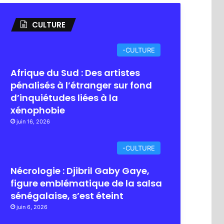
CULTURE
-CULTURE
Afrique du Sud : Des artistes
pénalisés à l’étranger sur fond
d’inquiétudes liées à la
xénophobie
juin 16, 2026
-CULTURE
Nécrologie : Djibril Gaby Gaye,
figure emblématique de la salsa
sénégalaise, s’est éteint
juin 6, 2026