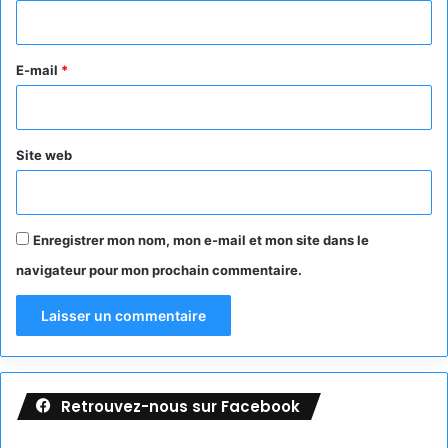
i
r
e
E-mail
*
*
Site web
Enregistrer mon nom, mon e-mail et mon site dans le
navigateur pour mon prochain commentaire.
Retrouvez-nous sur Facebook