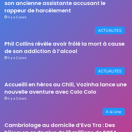
son ancienne assistante accusant le
rappeur de harcèlement
il y a 2 jours
ACTUALITES
Phil Collins révèle avoir frôlé la mort à cause
de son addiction à l’alcool
il y a 2 jours
ACTUALITES
Accueilli en héros au Chili, Vozinha lance une
nouvelle aventure avec Colo Colo
il y a 3 jours
A la Une
Cambriolage au domicile d’Eva Tra : Des