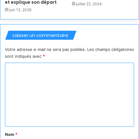
et explique son départ
juillet 22, 2024
juin 13, 2026
Laisser un commentaire
Votre adresse e-mail ne sera pas publiée.
Les champs obligatoires
sont indiqués avec
*
C
o
m
m
e
n
t
a
Nom
*