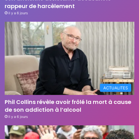
rappeur de harcèlement
il y a 6 jours
ACTUALITES
Phil Collins révèle avoir frôlé la mort à cause
de son addiction à l’alcool
il y a 6 jours