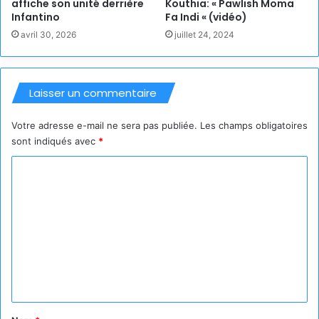
affiche son unité derrière
Kouthia: « Pawlish Moma
Infantino
Fa Indi « (vidéo)
avril 30, 2026
juillet 24, 2024
Laisser un commentaire
Votre adresse e-mail ne sera pas publiée.
Les champs obligatoires
sont indiqués avec
*
C
o
m
m
e
n
t
a