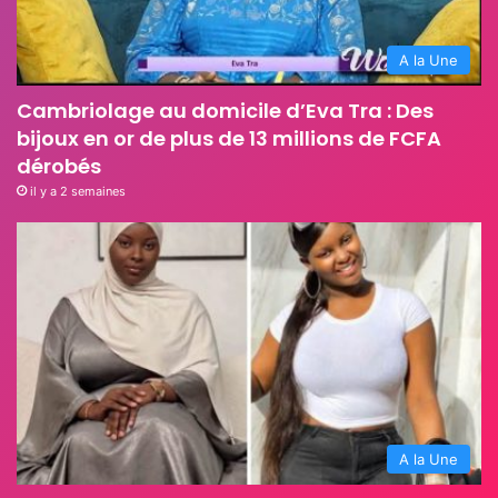
A la Une
Cambriolage au domicile d’Eva Tra : Des
bijoux en or de plus de 13 millions de FCFA
dérobés
il y a 2 semaines
A la Une