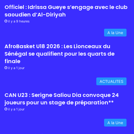
Officiel : Idrissa Gueye s’engage avec le club
saoudien d’Al-Diriyah
il y a 9 heures
A la Une
AfroBasket U18 2026 : Les Lionceaux du
Sénégal se qualifient pour les quarts de
finale
il y a 1 jour
ACTUALITES
CAN U23 : Serigne Saliou Dia convoque 24
joueurs pour un stage de préparation**
il y a 1 jour
A la Une