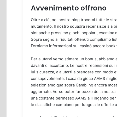
Avvenimento offrono
Oltre a ciò, nel nostro blog troverai tutte le s
mutamento. Il nostro squadra recensisce sia bis
slot anche prossimo giochi popolari, esamina me
Sopra segno ai risultati ottenuti compiliamo liste 
Forniamo informazioni sui casinò ancora bookma
Per aiutarvi verso stimare un bonus, abbiamo ev
davanti di accettarlo. Le nostre recensioni sui 
lui sicurezza, a aiutarti a prendere con modo 
consapevolmente. I casa da gioco AAMS miglior
selezioniamo qua sopra Gambling ancora mostri
aggiornate. Verso poter far pezzo della nostra 
una costante permesso AAMS a il inganno per
le classifiche cambiano per luogo alle offerte a