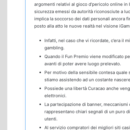
argomenti relativi al gioco d’pericolo online in I
sicurezza emessi da autorità riconosciute a 
implica la soccorso dei dati personali ancora f
posto alla atto le nuove realtà nel visione iGa
Infatti, nel caso che vi ricordate, c’era il
gambling.
Quando il Fun Premio viene modificato pe
avanti di poter avere luogo prelevato.
Per motivo della sensibile contesa quale st
stiamo assistendo ad un costante nascere 
Possiede una libertà Curacao anche vengon
elettronici.
La partecipazione di banner, meccanismi d
rappresentano chiari segnali di un puro di
utenti.
Al servizio compratori dei migliori siti c