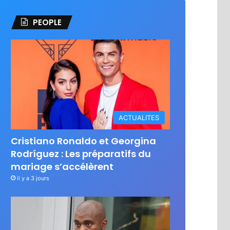
PEOPLE
ACTUALITES
Cristiano Ronaldo et Georgina
Rodríguez : Les préparatifs du
mariage s’accélèrent
il y a 3 jours