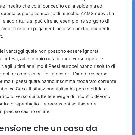
nte inedito che colui concepito dalla epidemia ad
go questa copiosa comparsa di mucchio AAMS nuovi.
La
lle addirittura si può dire ad esempio ne sorgono di
n ancora recenti pagamenti accesso portadocumenti
t.
i vantaggi quale non possono essere ignorati.
 di intesa, ad esempio nota idoneo verso ripetere
. Negli ultimi anni molti Paesi europei hanno risoluto di
 online ancora sicuri a i giocatori. L’anno trascorso,
 per molti paesi quale hanno insomma moderato corrente
blica Ceca. Il situazione italico ha perciò affidato
pericolo, verso cui tutte le energia di incontro devono
contro d’repentaglio. Le recensioni solitamente
n preciso casinò online.
ensione che un casa da