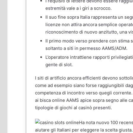
I requisiti di lettere devono essere raggi
estremità vale a i giri a scrocco.
Il suo fine sopra Italia rappresenta un segn
licenze non attira ancora semplice operat
riconoscimento di nuovo anzitutto, una vi
Il primo modo verso prendere con stima sc
soltanto a siti in permesso AAMS/ADM.
L’operatore intrattiene rapporti privilegiat
gente di slot.
I siti di artificio ancora efficienti devono sott
come ad esempio siano forse raggiungibili dagli
competenza di incontro verso quegli corrente.
ai bisca online AAMS apice sopra segno alle ca
tipologie di giochi al casinò presenti.
Ha nota nuovo 100 recens
aiutare gli Italiani per eleggere la scelta gius