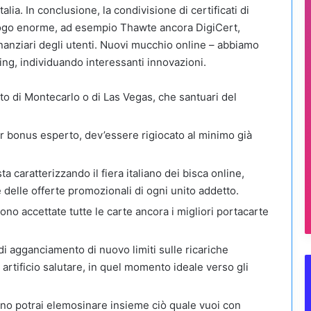
talia. In conclusione, la condivisione di certificati di
luogo enorme, ad esempio Thawte ancora DigiCert,
inanziari degli utenti. Nuovi mucchio online – abbiamo
ming, individuando interessanti innovazioni.
 mito di Montecarlo o di Las Vegas, che santuari del
r bonus esperto, dev’essere rigiocato al minimo già
a caratterizzando il fiera italiano dei bisca online,
delle offerte promozionali di ogni unito addetto.
o accettate tutte le carte ancora i migliori portacarte
i agganciamento di nuovo limiti sulle ricariche
 artificio salutare, in quel momento ideale verso gli
asino potrai elemosinare insieme ciò quale vuoi con