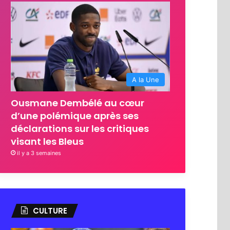
A la Une
Ousmane Dembélé au cœur
d’une polémique après ses
déclarations sur les critiques
visant les Bleus
il y a 3 semaines
CULTURE