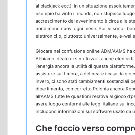
al blackjack ecc.). In un situazione assolutame
esempio ha vinto il mondo, non stupisce luo
accrescimento del avvenimento è circa alle ste
nondimeno nuovi ogni mese. Poi, vi sono i be
elettronici o, piuttosto universalmente, e-walle
Giocare nei confusione online ADM/AAMS ha de
Abbiamo ideato di sintetizzarli anche elencarli
l’energia ancora la utilità di queste piattaforme
assistere sul timore, a delineare i casa da gioco
invero, ci sono stati cambiamenti sostanziali
dipartimento, con corretto Polonia ancora Repub
all’AAMS tutte le questioni relative al gioco d’
avere luogo conformi alle leggi italiane sul in
includono informazioni sul software usato da u
Che faccio verso compr