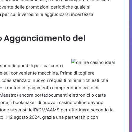
ovente delle promozioni periodiche quale si
 per cui è verosimile aggiudicarsi incertezza
vo Agganciamento del
sono disponibili per ciascuno i
e sul conveniente macchina. Prima di togliere
 coesistenza di nuovo i requisiti minimi richiesti che
e, i metodi di pagamento comprendono carte di
Maestro) ancora portadocumenti elettronici o carte
ione, i bookmaker di nuovo i casinò online devono
zione ai sensi dell’ADM/AAMS per effettuare secondo la
ato il 12 agosto 2024, grazia una partnership con