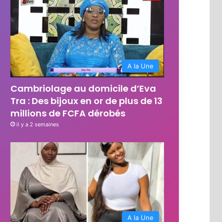
A la Une
Cambriolage au domicile d’Eva
Tra : Des bijoux en or de plus de 13
millions de FCFA dérobés
il y a 2 semaines
A la Une