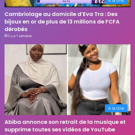
A la Une
Cambriolage au domicile d’Eva Tra : Des
bijoux en or de plus de 13 millions de FCFA
dérobés
il y a 1 semaine
A la Une
Abiba annonce son retrait de la musique et
supprime toutes ses vidéos de YouTube