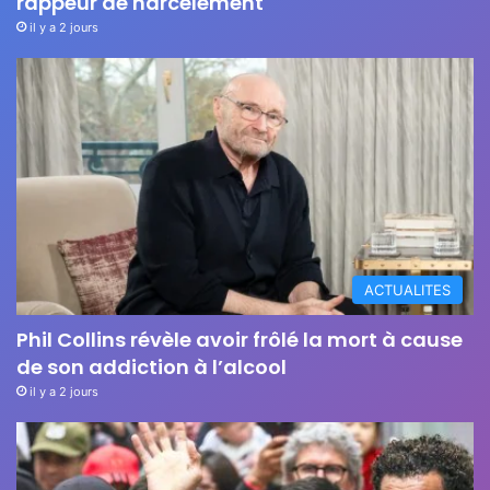
rappeur de harcèlement
il y a 2 jours
ACTUALITES
Phil Collins révèle avoir frôlé la mort à cause
de son addiction à l’alcool
il y a 2 jours