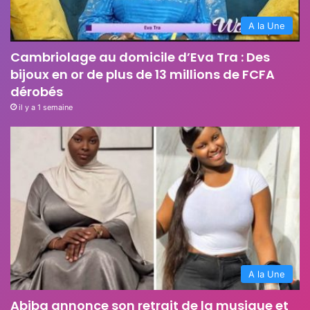
A la Une
Cambriolage au domicile d’Eva Tra : Des
bijoux en or de plus de 13 millions de FCFA
dérobés
il y a 1 semaine
A la Une
Abiba annonce son retrait de la musique et