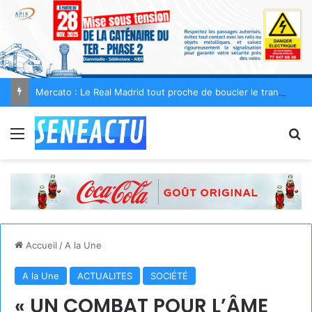
Mercato : Le Real Madrid tout proche de boucler le transfert de Yan Diomandé pour 140 M€
Menu
R
Accueil
/
A la Une
A la Une
ACTUALITES
SOCIÉTÉ
« UN COMBAT POUR L’ÂME