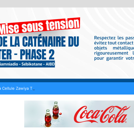
 Cellule Zawiya Tijaniyya dévoilera son programme ce samedi à Tivaou