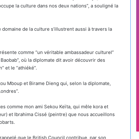
’occupe la culture dans nos deux nations”, a souligné la
omaine de la culture s’illustrent aussi à travers la
 présente comme “un véritable ambassadeur culturel”
e Baobab”, où la diplomate dit avoir découvrir des
n” et le “athiéké”.
tou Mboup et Birame Dieng qui, selon la diplomate,
Londres”.
istes comme mon ami Sekou Keïta, qui mêle kora et
ur) et Ibrahima Cissé (peintre) que nous accueillons
Robarts.
ppelé que le British Council contribue, par son