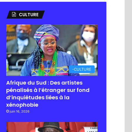
CULTURE
-CULTURE
Afrique du Sud : Des artistes
pénalisés à l’étranger sur fond
d’inquiétudes liées à la
xénophobie
juin 16, 2026