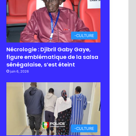
-CULTURE
Nécrologie : Djibril Gaby Gaye,
figure emblématique de la salsa
sénégalaise, s’est éteint
juin 6, 2026
-CULTURE