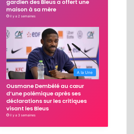
gardien des Bleus a offert une
maison à sa mère
il y a 2 semaines
A la Une
Ousmane Dembélé au cœur
d’une polémique après ses
déclarations sur les critiques
visant les Bleus
il y a 3 semaines