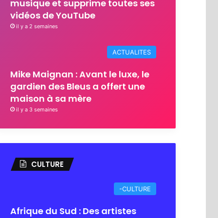
musique et supprime toutes ses
vidéos de YouTube
il y a 2 semaines
ACTUALITES
Mike Maignan : Avant le luxe, le
gardien des Bleus a offert une
maison à sa mère
il y a 3 semaines
CULTURE
-CULTURE
Afrique du Sud : Des artistes