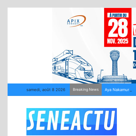
samedi, août 8 2026
Breaking News
Aya Nakamura off