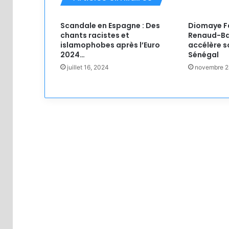
Scandale en Espagne : Des
Diomaye Fa
chants racistes et
Renaud-Bas
islamophobes après l’Euro
accélère s
2024…
Sénégal
juillet 16, 2024
novembre 2