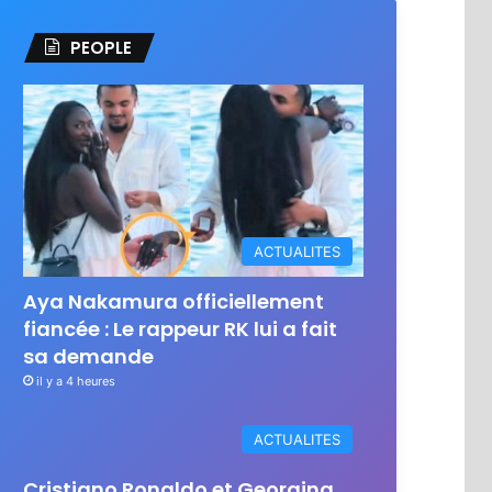
PEOPLE
ACTUALITES
Aya Nakamura officiellement
fiancée : Le rappeur RK lui a fait
sa demande
il y a 4 heures
ACTUALITES
Cristiano Ronaldo et Georgina