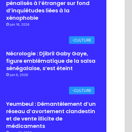
pénalisés à l’étranger sur fond
d’inquiétudes liées à la
xénophobie
juin 16, 2026
-CULTURE
Nécrologie : Djibril Gaby Gaye,
figure emblématique de la salsa
sénégalaise, s’est éteint
juin 6, 2026
-CULTURE
Yeumbeul : Démantèlement d’un
réseau d’avortement clandestin
et de vente illicite de
médicaments