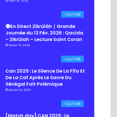
mars 16, 2026
-CULTURE
🔴En Direct Zikrûlâh｜Grande
Journée du 13 Fév. 2026 : Qacida
– Zikrûlah – Lecture Saint Coran
février 13, 2026
-CULTURE
Can 2025 : Le Silence De La Fifa Et
De La Caf Après Le Sacre Du
Sénégal Fait Polémique
janvier 24, 2026
-CULTURE
[Match day] CAN 2025 : Le