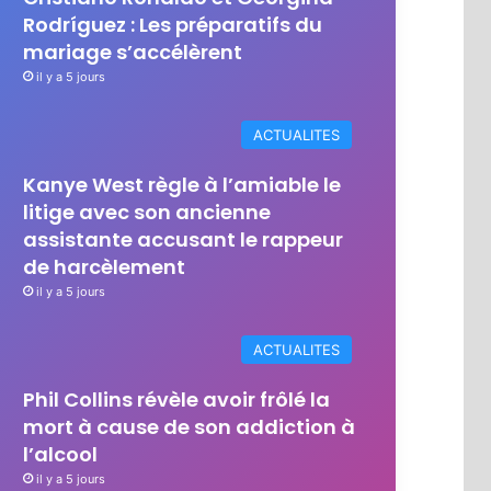
Rodríguez : Les préparatifs du
mariage s’accélèrent
il y a 5 jours
ACTUALITES
Kanye West règle à l’amiable le
litige avec son ancienne
assistante accusant le rappeur
de harcèlement
il y a 5 jours
ACTUALITES
Phil Collins révèle avoir frôlé la
mort à cause de son addiction à
l’alcool
il y a 5 jours