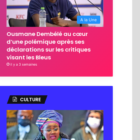
A la Une
Ousmane Dembélé au cœur
d’une polémique après ses
déclarations sur les critiques
visant les Bleus
il y a 3 semaines
CULTURE