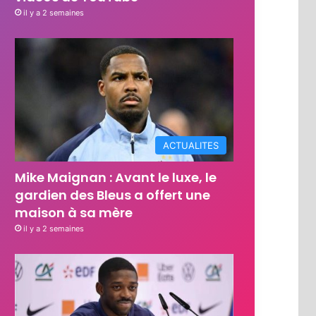
il y a 2 semaines
ACTUALITES
Mike Maignan : Avant le luxe, le
gardien des Bleus a offert une
maison à sa mère
il y a 2 semaines