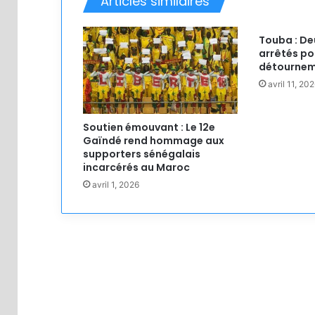
Articles similaires
Touba : D
arrêtés pou
détournem
avril 11, 20
Soutien émouvant : Le 12e
Gaïndé rend hommage aux
supporters sénégalais
incarcérés au Maroc
avril 1, 2026