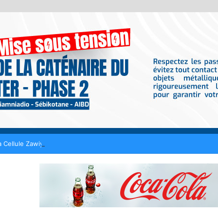
 Cellule Zawiya Tijaniyya dévoilera son programme ce samedi à Tivaou