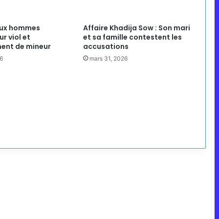
eux hommes
Affaire Khadija Sow : Son mari
r viol et
et sa famille contestent les
ent de mineur
accusations
26
mars 31, 2026