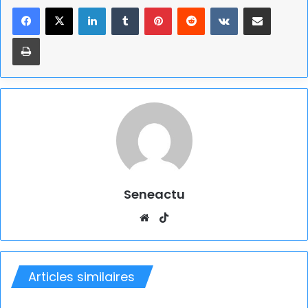
Linkedin
Tumblr
Pinterest
Reddit
VKontakte
Partager par email
Imprimer
Seneactu
Website
TikTok
Articles similaires