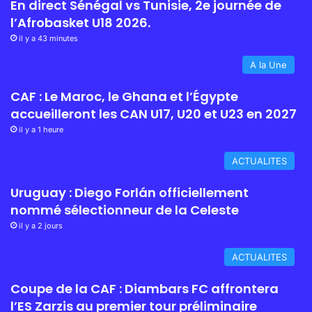
En direct Sénégal vs Tunisie, 2e journée de
l’Afrobasket U18 2026.
il y a 43 minutes
A la Une
CAF : Le Maroc, le Ghana et l’Égypte
accueilleront les CAN U17, U20 et U23 en 2027
il y a 1 heure
ACTUALITES
Uruguay : Diego Forlán officiellement
nommé sélectionneur de la Celeste
il y a 2 jours
ACTUALITES
Coupe de la CAF : Diambars FC affrontera
l’ES Zarzis au premier tour préliminaire