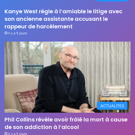
Kanye West règle à l’amiable le litige avec
son ancienne assistante accusant le
rappeur de harcèlement
il y a 5 jours
ACTUALITES
Phil Collins révèle avoir frôlé la mort à cause
de son addiction à l’alcool
il y a 5 jours