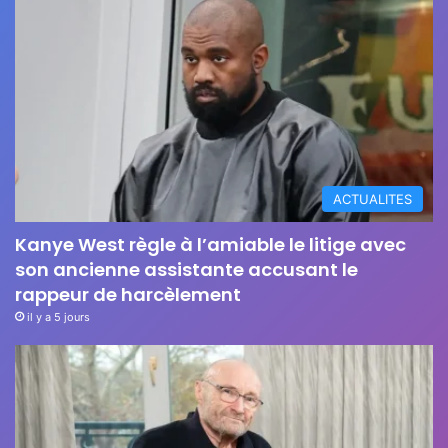
ACTUALITES
Kanye West règle à l’amiable le litige avec
son ancienne assistante accusant le
rappeur de harcèlement
il y a 5 jours