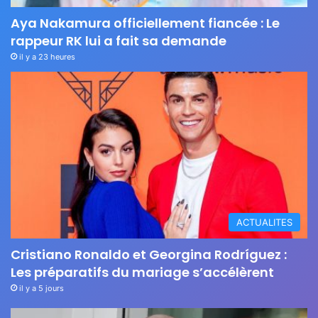
Aya Nakamura officiellement fiancée : Le
rappeur RK lui a fait sa demande
il y a 23 heures
ACTUALITES
Cristiano Ronaldo et Georgina Rodríguez :
Les préparatifs du mariage s’accélèrent
il y a 5 jours