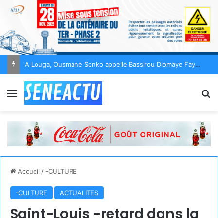
AfroBasket U18 2026 : Les Lionceaux du Sénégal se qualifient pour les quarts de finale
Menu
R
Accueil
/
-CULTURE
-CULTURE
ACTUALITES
Saint-Louis -retard dans la