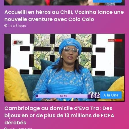
Accueilli en héros au Chili, Vozinha lance une
nouvelle aventure avec Colo Colo
il y a 6 jours
A la Une
Cambriolage au domicile d’Eva Tra : Des
bijoux en or de plus de 13 millions de FCFA
dérobés
il y a 2 semaines