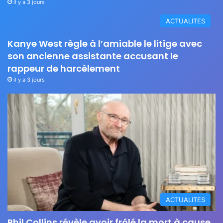
il y a 3 jours
ACTUALITES
Kanye West règle à l’amiable le litige avec
son ancienne assistante accusant le
rappeur de harcèlement
il y a 3 jours
ACTUALITES
Phil Collins révèle avoir frôlé la mort à cause