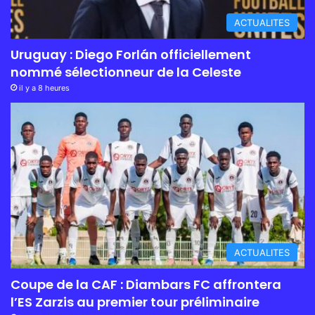
ACTUALITES
Uruguay : Diego Forlán officiellement
nommé sélectionneur de la Celeste
il y a 8 heures
ACTUALITES
Coupe de la CAF : Diambars FC affrontera
l’ES Zarzis au premier tour préliminaire