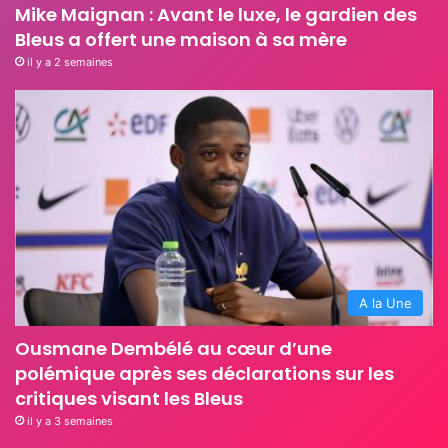
Mike Maignan : Avant le luxe, le gardien des
Bleus a offert une maison à sa mère
il y a 2 semaines
A la Une
Ousmane Dembélé au cœur d’une
polémique après ses déclarations sur les
critiques visant les Bleus
il y a 3 semaines