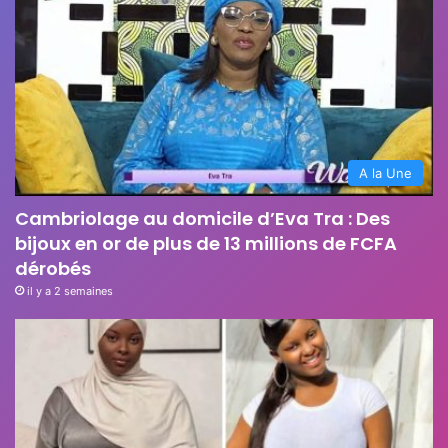
A la Une
Cambriolage au domicile d’Eva Tra : Des
bijoux en or de plus de 13 millions de FCFA
dérobés
il y a 2 semaines