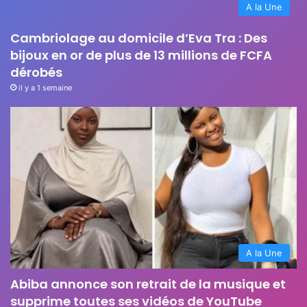
A la Une
Cambriolage au domicile d’Eva Tra : Des
bijoux en or de plus de 13 millions de FCFA
dérobés
il y a 1 semaine
A la Une
Abiba annonce son retrait de la musique et
supprime toutes ses vidéos de YouTube