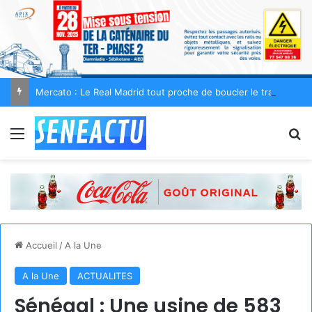
Mercato : Le Real Madrid tout proche de boucler le transfert de Yan Diomandé pour 140 M€
Menu
R
Accueil
/
A la Une
A la Une
ACTUALITES
Sénégal : Une usine de 583