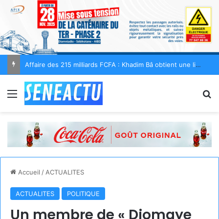
Affaire des 215 milliards FCFA : Khadim Bâ obtient une liberté provisoire
Menu
R
Accueil
/
ACTUALITES
ACTUALITES
POLITIQUE
Un membre de « Diomaye