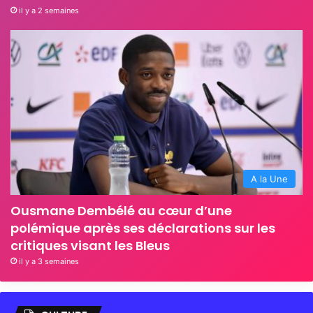
il y a 2 semaines
A la Une
Ousmane Dembélé au cœur d’une
polémique après ses déclarations sur les
critiques visant les Bleus
il y a 3 semaines