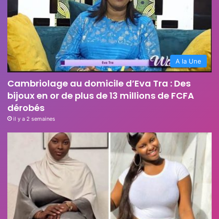
A la Une
Cambriolage au domicile d’Eva Tra : Des
bijoux en or de plus de 13 millions de FCFA
dérobés
il y a 2 semaines