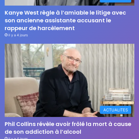
Kanye West règle à l’amiable le litige avec
son ancienne assistante accusant le
rappeur de harcèlement
il y a 4 jours
ACTUALITES
Phil Collins révèle avoir frôlé la mort à cause
de son addiction à l’alcool
il y a 4 jours