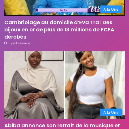
A la Une
Cambriolage au domicile d’Eva Tra : Des
bijoux en or de plus de 13 millions de FCFA
dérobés
il y a 1 semaine
A la Une
Abiba annonce son retrait de la musique et