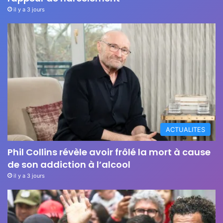
il y a 3 jours
ACTUALITES
Phil Collins révèle avoir frôlé la mort à cause
de son addiction à l’alcool
il y a 3 jours