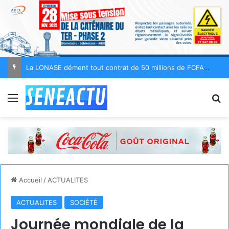
Uruguay : Diego Forlán officiellement nommé sélectionneur de la Celeste
Menu
R
Accueil
/
ACTUALITES
ACTUALITES
SOCIÉTÉ
Journée mondiale de la