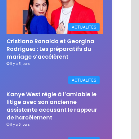
ACTUALITES
Cristiano Ronaldo et Georgina
Rodríguez : Les préparatifs du
mariage s’accélèrent
il y a 5 jours
ACTUALITES
Kanye West règle à l’amiable le
litige avec son ancienne
assistante accusant le rappeur
de harcèlement
il y a 5 jours