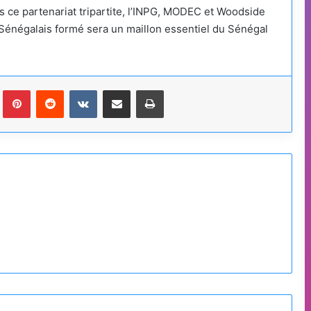
rs ce partenariat tripartite, l’INPG, MODEC et Woodside
 Sénégalais formé sera un maillon essentiel du Sénégal
Tumblr
Pinterest
Reddit
VKontakte
Partager par email
Imprimer