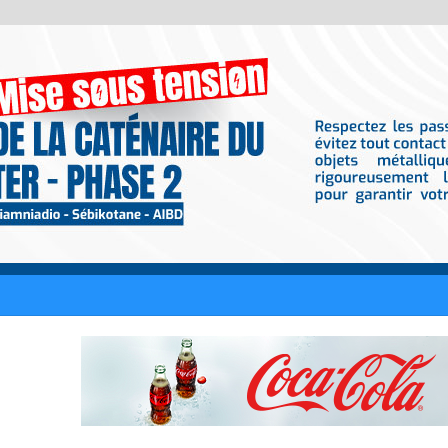
l vs Tunisie, 2e journée de l’Afrobasket U18 2026.