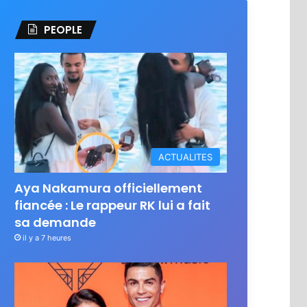
PEOPLE
ACTUALITES
Aya Nakamura officiellement
fiancée : Le rappeur RK lui a fait
sa demande
il y a 7 heures