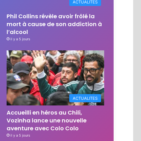
ACTUALITES
Phil Collins révèle avoir frôlé la
mort à cause de son addiction à
l’alcool
il y a 5 jours
ACTUALITES
Accueilli en héros au Chili,
Vozinha lance une nouvelle
aventure avec Colo Colo
il y a 5 jours