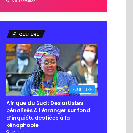
il y a 3 semaines
CULTURE
-CULTURE
Afrique du Sud : Des artistes
pénalisés à l’étranger sur fond
d’inquiétudes liées à la
xénophobie
juin 16, 2026