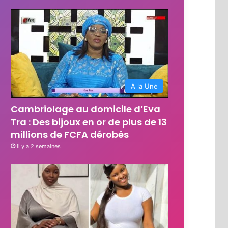
A la Une
Cambriolage au domicile d’Eva
Tra : Des bijoux en or de plus de 13
millions de FCFA dérobés
il y a 2 semaines