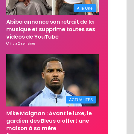
A la Une
Abiba annonce son retrait de la
musique et supprime toutes ses
vidéos de YouTube
il y a 2 semaines
ACTUALITES
Mike Maignan : Avant le luxe, le
gardien des Bleus a offert une
maison à sa mère