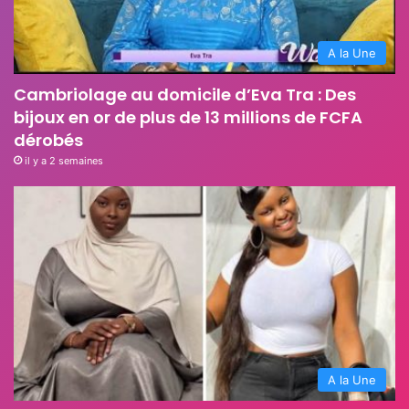
A la Une
Cambriolage au domicile d’Eva Tra : Des
bijoux en or de plus de 13 millions de FCFA
dérobés
il y a 2 semaines
A la Une