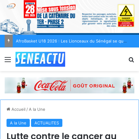
AfroBasket U18 2026 : Les Lionceaux du Sénégal se qualifient pour les quarts de finale
Menu
R
Accueil
/
A la Une
A la Une
ACTUALITES
Lutte contre le cancer au