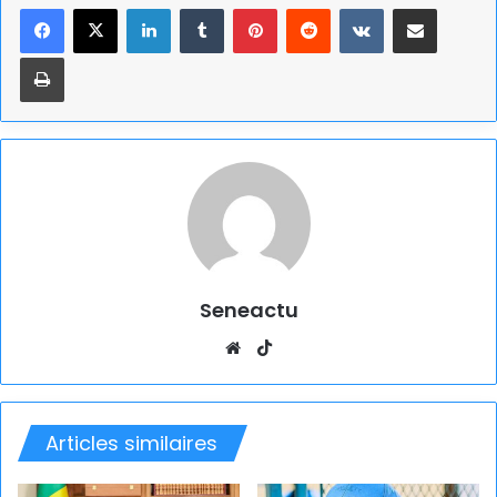
Linkedin
Tumblr
Pinterest
Reddit
VKontakte
Partager par email
Imprimer
Seneactu
Website
TikTok
Articles similaires