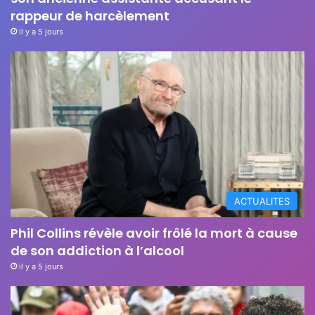
rappeur de harcèlement
il y a 5 jours
ACTUALITES
Phil Collins révèle avoir frôlé la mort à cause
de son addiction à l’alcool
il y a 5 jours