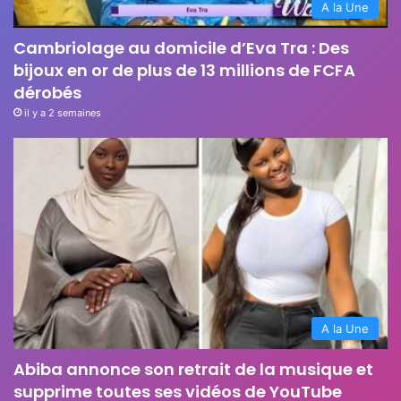
A la Une
Cambriolage au domicile d’Eva Tra : Des
bijoux en or de plus de 13 millions de FCFA
dérobés
il y a 2 semaines
A la Une
Abiba annonce son retrait de la musique et
supprime toutes ses vidéos de YouTube