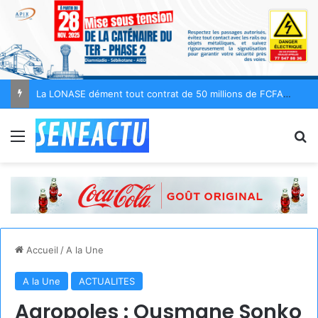
La LONASE dément tout contrat de 50 millions de FCFA avec Fénial Digital
Menu
R
Accueil
/
A la Une
A la Une
ACTUALITES
Agropoles : Ousmane Sonko